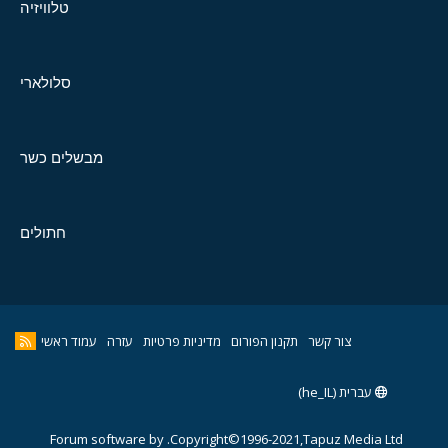
טלוויזיה
סלולארי
מבשלים כשר
חתולים
צור קשר
תקנון הפורום
מדיניות פרטיות
עזרה
עמוד ראשי
עברית (he_IL)
Forum software by
Copyright©1996-2021,Tapuz Media Ltd.