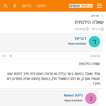
התחבר
הירשם
חרדים
שאלה הילכתית
פ
פ
דבריאל
26/4/04
ו
ו
ת
ר
דבריאל
ד
ח
ס
New member
ה
ם
נ
ב
ו
ת
#1
26/4/04
ש
א
א
ר
שאלה הילכתית
י
ך
אחד שאכל בטעות בשר נבילה או טריפה האים יהיה חייב לחכות שש
שעות? ואם כן, אז למה כשאוכל חרק בטעות (משהו שהיה מתולע) לא
חייב?
נייעס News
נ
New member