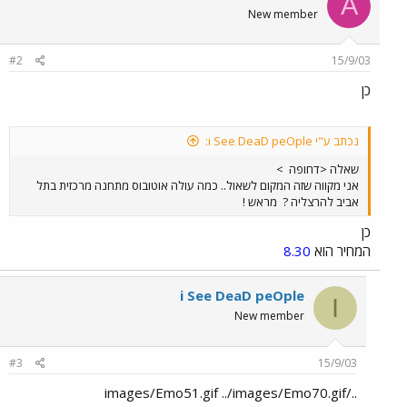
A
New member
#2
15/9/03
כן
נכתב ע"י i See DeaD peOple:
שאלה <דחופה
>
אני מקווה שזה המקום לשאול.. כמה עולה אוטובוס מתחנה מרכזית בתל
אביב להרצליה ?
מראש !
כן
המחיר הוא
8.30
i See DeaD peOple
I
New member
#3
15/9/03
../images/Emo51.gif ../images/Emo70.gif