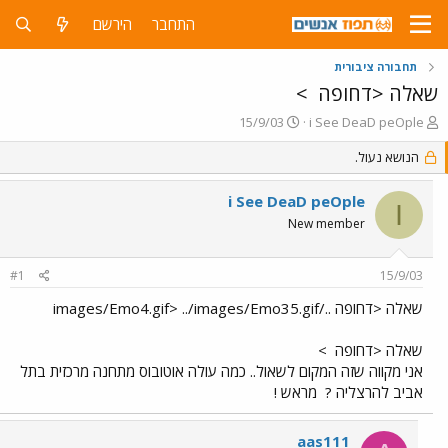
התחבר
הירשם
תחבורה ציבורית
שאלה <דחופה
>
פ
פ
15/9/03
i See DeaD peOple
ו
ו
ת
הנושא נעול.
ר
ח
ס
ה
ם
i See DeaD peOple
I
נ
ב
New member
ו
ת
ש
א
א
ר
#1
15/9/03
י
ך
שאלה <דחופה ../images/Emo4.gif> ../images/Emo35.gif
שאלה <דחופה
>
אני מקווה שזה המקום לשאול.. כמה עולה אוטובוס מתחנה מרכזית בתל
אביב להרצליה ?
מראש !
aas111