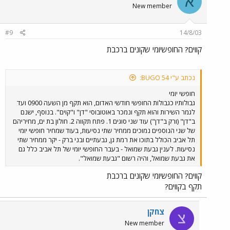
א
New member
#9
14/8/03
קווים? החופשיומי שקונים ברכבת
נכתב ע"י BUGO 54:
חופשי יומי
גבולותיו כגבולות החופשי חודשי האדום, הוא תקף מן השעה 0900 ועד
לגמר השירות והוא תקף ונמכר באוטובוסי "דן" ו"קוים". בנוסף, ישנם
ב"דן" (ורק ב"דן") עוד שני סוגים 1. פתח תקווה 2. חולון בת ים, מחיריהם
של שני הנוספים נמוכים ממחיר שתי נסיעות, בעוד שמחיר חופשי יומי
תל אביב הכולל בתוכו את רמת גן, גבעתיים ובני ברק - יקר ממחיר שתי
נסיעות. לענין גבעת שמואל - בעבר החופשי יומי של תל אביב כלל גם
את גבעת שמואל, והיה רשום "גבעת שמואל".
קווים? החופשיומי שקונים ברכבת
תקף בקווים?
צחקן
צ
New member