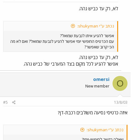
לא, רק עד כביש גהה.
נכתב ע"י shukyman:
אפשר להגיע איתו לגבעת שמואל?
עם הכרטיס החופשי יומי אפשר להגיע לגבעת שמואל? ואם לא מה
הכי קרוב שאפשר?
לא, רק עד כביש גהה.
אפשר להגיע לכל מקום בצד המערבי של כביש גהה.
omersi
O
New member
#5
13/8/03
איזה כרטיסי נסיעה משולבים רכבת-דן?
נכתב ע"י shukyman:
שאלה בקשר לחופשי-יומי?