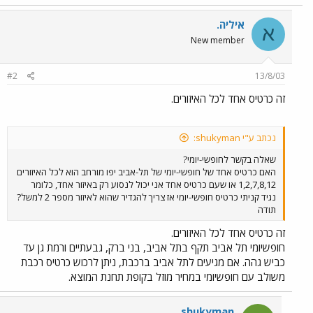
איליה.
א
New member
#2
13/8/03
זה כרטיס אחד לכל האיזורים.
נכתב ע"י shukyman:
שאלה בקשר לחופשי-יומי?
האם כרטיס אחד של חופשי-יומי של תל-אביב יפו מורחב הוא לכל האיזורים
1,2,7,8,12 או שעם כרטיס אחד אני יכול לנסוע רק באיזור אחד, כלומר
נגיד קניתי כרטיס חופשי-יומי אז צריך להגדיר שהוא לאיזור מספר 2 למשל?
תודה
זה כרטיס אחד לכל האיזורים.
חופשיומי תל אביב תקף בתל אביב, בני ברק, גבעתיים ורמת גן עד
כביש גהה. אם מגיעים לתל אביב ברכבת, ניתן לרכוש כרטיס רכבת
משולב עם חופשיומי במחיר מוזל בקופת תחנת המוצא.
shukyman