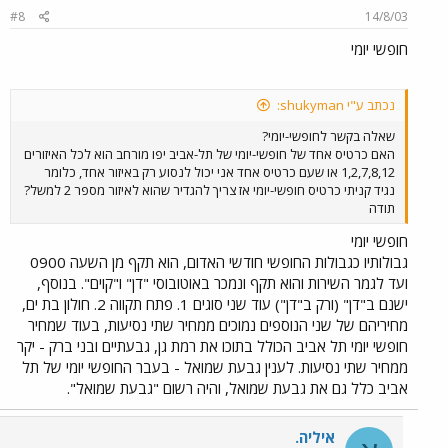
#8
14/8/03
חופשי יומי
נכתב ע"י shukyman:
שאלה בקשר לחופשי-יומי?
האם כרטיס אחד של חופשי-יומי של תל-אביב יפו מורחב הוא לכל האיזורים
1,2,7,8,12 או שעם כרטיס אחד אני יכול לנסוע רק באיזור אחד, כלומר
נגיד קניתי כרטיס חופשי-יומי אז צריך להגדיר שהוא לאיזור מספר 2 למשל?
תודה
חופשי יומי
גבולותיו כגבולות החופשי חודשי האדום, הוא תקף מן השעה 0900
ועד לגמר השירות והוא תקף ונמכר באוטובוסי "דן" ו"קוים". בנוסף,
ישנם ב"דן" (ורק ב"דן") עוד שני סוגים 1. פתח תקווה 2. חולון בת ים,
מחיריהם של שני הנוספים נמוכים ממחיר שתי נסיעות, בעוד שמחיר
חופשי יומי תל אביב הכולל בתוכו את רמת גן, גבעתיים ובני ברק - יקר
ממחיר שתי נסיעות. לענין גבעת שמואל - בעבר החופשי יומי של תל
אביב כלל גם את גבעת שמואל, והיה רשום "גבעת שמואל".
איליה.