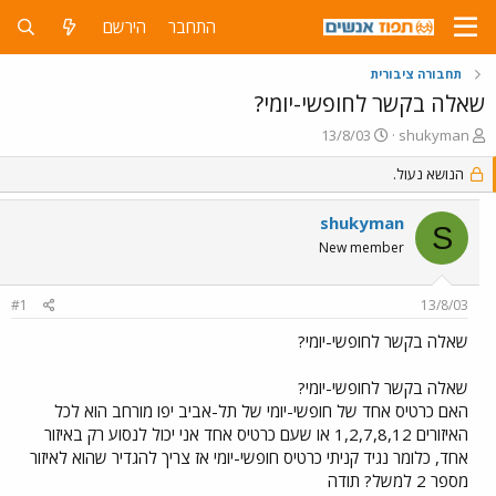
התחבר
הירשם
תחבורה ציבורית
שאלה בקשר לחופשי-יומי?
פ
פ
13/8/03
shukyman
ו
ו
ת
הנושא נעול.
ר
ח
ס
ה
ם
shukyman
S
נ
ב
New member
ו
ת
ש
א
א
ר
#1
13/8/03
י
ך
שאלה בקשר לחופשי-יומי?
שאלה בקשר לחופשי-יומי?
האם כרטיס אחד של חופשי-יומי של תל-אביב יפו מורחב הוא לכל
האיזורים 1,2,7,8,12 או שעם כרטיס אחד אני יכול לנסוע רק באיזור
אחד, כלומר נגיד קניתי כרטיס חופשי-יומי אז צריך להגדיר שהוא לאיזור
מספר 2 למשל? תודה