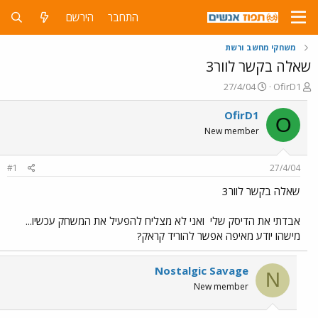
התחבר
הירשם
משחקי מחשב ורשת
שאלה בקשר לוור3
פ
פ
27/4/04
OfirD1
ו
ו
ת
ר
OfirD1
O
ח
ס
New member
ה
ם
נ
ב
ו
ת
#1
27/4/04
ש
א
א
ר
שאלה בקשר לוור3
י
ך
אבדתי את הדיסק שלי
ואני לא מצליח להפעיל את המשחק עכשיו...
מישהו יודע מאיפה אפשר להוריד קראק?
Nostalgic Savage
N
New member