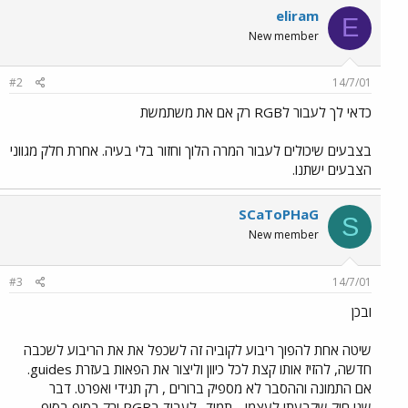
eliram
E
New member
#2
14/7/01
כדאי לך לעבור לRGB רק אם את משתמשת
בצבעים שיכולים לעבור המרה הלוך וחזור בלי בעיה. אחרת חלק מגווני
הצבעים ישתנו.
SCaToPHaG
S
New member
#3
14/7/01
ובכן
שיטה אחת להפוך ריבוע לקוביה זה לשכפל את את הריבוע לשכבה
חדשה, להזיז אותו קצת לכל כיוון וליצור את הפאות בעזרת guides.
אם התמונה וההסבר לא מספיק ברורים , רק תגידי ואפרט. דבר
שני,חוק שקבעתי לעצמי, -תמיד- לעבוד בRGB ורק בסוף בסוף