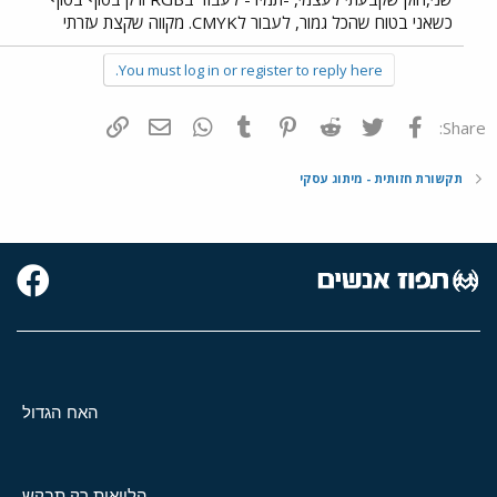
כשאני בטוח שהכל גמור, לעבור לCMYK. מקווה שקצת עזרתי
You must log in or register to reply here.
פייסבוק
Twitter
Reddit
Pinterest
Tumblr
WhatsApp
דואר אלקטרוני
הוסף קישור
Share:
תקשורת חזותית - מיתוג עסקי
האח הגדול
הלוואות רק תבקש