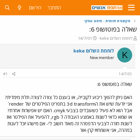
התחבר
הירשם
תקשורת חזותית - מיתוג עסקי
שאלה בפוטושופ 6:
פ
פ
keke לוחמת השלום
14/7/01
ו
ו
ת
ר
keke לוחמת השלום
K
ח
ס
New member
ה
ם
נ
ב
ו
ת
#1
14/7/01
ש
א
א
ר
שאלה בפוטושופ 6:
י
ך
האם ניתן להפוך ריבוע לקובייה, או בעצם כל צורה לצורה תלת מימדית?
אני יודעת שיש את ה3d transform בתפריט הפילטרים של render`
אבל הוא לא פעיל כשעובדים בצבעי cmyk. האם יש אפשרות אחרת?
או שמא כדאי לשנות באמצע העבודה ל rgb, להפעיל את הפילטר ואז
לשנות חזרה לצבעי הדפסה? זה מאוד חשוב לי- אם מישהו יוכל לענות
במהרה, אני אשמח!!! קרן-אור