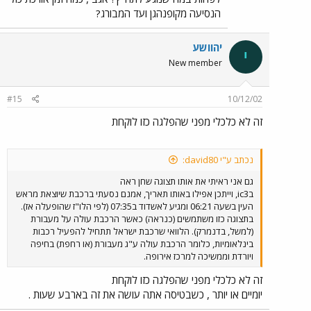
הנסיעה מקופנהגן ועד המבורג?
יהוושע
י
New member
#15
10/12/02
זה לא כלכלי מפני שהפלגה כזו לוקחת
נכתב ע"י david80:
גם אני ראיתי את אותו תצוגה שחן ראה
בic3, וייתכן אפילו באותו תאריך, אמנם נסעתי ברכבת שיוצאת מראש
העין בשעה 06:21 ומגיע לאשדוד ב07:35 (לפי הלו"ז שהופעלה אז).
בתצוגה כזו משתמשים (כנראה) כאשר הרכבת עולה על מעבורת
(למשל, בדנמרק). הלוואי שרכבת ישראל תתחיל להפעיל רכבות
בינלאומיות, כלומר הרכבת עולה ע"ג מעבורת (או רחפת) בחיפה
ויורדת וממשיכה למרכז אירופה.
זה לא כלכלי מפני שהפלגה כזו לוקחת
יומיים או יותר , כשבטיסה אתה עושה את זה בארבע שעות .