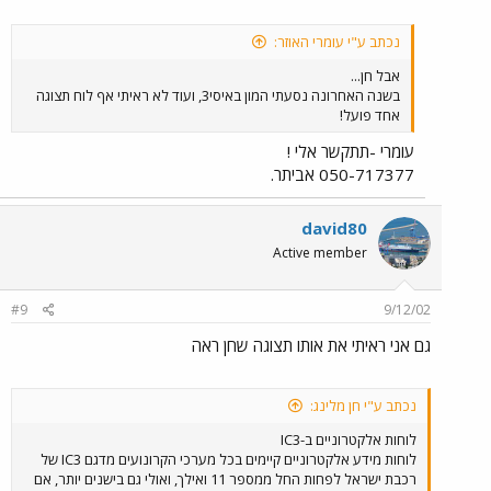
נכתב ע"י עומרי האוזר:
אבל חן...
בשנה האחרונה נסעתי המון באיסי3, ועוד לא ראיתי אף לוח תצוגה
אחד פועל!
עומרי -תתקשר אלי !
050-717377 אביתר.
david80
Active member
#9
9/12/02
גם אני ראיתי את אותו תצוגה שחן ראה
נכתב ע"י חן מלינג:
לוחות אלקטרוניים ב-IC3
לוחות מידע אלקטרוניים קיימים בכל מערכי הקרונועים מדגם IC3 של
רכבת ישראל לפחות החל ממספר 11 ואילך, ואולי גם בישנים יותר, אם