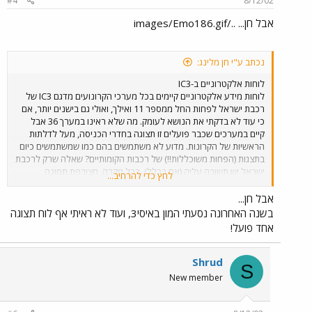
#4
8/12/02
אבל חן... ../images/Emo186.gif
נכתב ע"י חן מלינג:
לוחות אלקטרוניים ב-IC3
לוחות מידע אלקטרוניים קיימים בכל מערכי הקרונועים מדגם IC3 של
רכבת ישראל לפחות החל ממספר 11 ואילך, ואולי גם בישנים יותר, אם
כי עוד לא בדקתי את הנושא לעומק. מה שלא ראינו במערך 36 אבל
קיים במערכים שכבר פועלים זו תצוגה בחדרי הכניסה, מעל לדלתות
הראשיות של הקרונות. מדוע לא משתמשים בהם כמו שמשתמשים כיום
בתצגות (הפחות משוכללות!!) של רכבות הקומותיים? שאלה שרק לרכבת
ישראל יש תשובה עליה (אם בכלל). בכל מקרה, מצורפת תמונה
לחץ כדי להרחיב...
שמוכיחה שלמעשה כן נעשה בתצוגות שימוש לפעמים, אם כי אני בספק
לגבי התועלת שבו... (דרך אגב, במציאות התצוגה הזאת לא היתה נייחת
אבל חן...
אלא נעה כל הזמן - יש לי סרטון MPEG להוכיח את זה...) הצוגה המוזרה
בשנה האחרונה נסעתי המון באיסי3, ועוד לא ראיתי אף לוח תצוגה
נראתה בתוך מערך 13 בתאריך 24.02.2002 בעת נסיעה ברכבת
אחד פועל!
האחרונה מנהריה דרומה באותו יום.
Shrud
S
New member