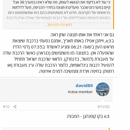
כי עוד לא בדקתי את הנושא לעומק. מה שלא ראינו במערך 36 אבל
קיים במערכים שכבר פועלים זו תצוגה בחדרי הכניסה, מעל לדלתות
הראשיות של הקרונות. מדוע לא משתמשים בהם כמו שמשתמשים כיום
בתצגות (הפחות משוכללות!!) של רכבות הקומותיים? שאלה שרק לרכבת
ישראל יש תשובה עליה (אם בכלל). בכל מקרה, מצורפת תמונה
לחץ כדי להרחיב...
שמוכיחה שלמעשה כן נעשה בתצוגות שימוש לפעמים, אם כי אני בספק
לגבי התועלת שבו... (דרך אגב, במציאות התצוגה הזאת לא היתה נייחת
גם אני ראיתי את אותו תצוגה שחן ראה
אלא נעה כל הזמן - יש לי סרטון MPEG להוכיח את זה...) הצוגה המוזרה
בic3, וייתכן אפילו באותו תאריך, אמנם נסעתי ברכבת שיוצאת
נראתה בתוך מערך 13 בתאריך 24.02.2002 בעת נסיעה ברכבת
מראש העין בשעה 06:21 ומגיע לאשדוד ב07:35 (לפי הלו"ז
האחרונה מנהריה דרומה באותו יום.
שהופעלה אז). בתצוגה כזו משתמשים (כנראה) כאשר הרכבת עולה
על מעבורת (למשל, בדנמרק). הלוואי שרכבת ישראל תתחיל
להפעיל רכבות בינלאומיות, כלומר הרכבת עולה ע"ג מעבורת (או
רחפת) בחיפה ויורדת וממשיכה למרכז אירופה.
david80
Active member
#10
9/12/02
ic3 בקו קופנהגן - המבורג