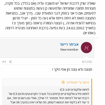
שאלה שרק לרכבת ישראל יש תשובה עליה (אם בכלל). בכל מקרה,
מצורפת תמונה שמוכיחה שלמעשה כן נעשה בתצוגות שימוש
לפעמים, אם כי אני בספק לגבי התועלת שבו... (דרך אגב, במציאות
התצוגה הזאת לא היתה נייחת אלא נעה כל הזמן - יש לי סרטון
MPEG להוכיח את זה...) הצוגה המוזרה נראתה בתוך מערך 13
בתאריך 24.02.2002 בעת נסיעה ברכבת האחרונה מנהריה דרומה
באותו יום.
אביתר רייטר
א
New member
#3
8/12/02
תצוגה ולא צוגה חן אחי היקר !
נכתב ע"י חן מלינג:
לוחות אלקטרוניים ב-IC3
לוחות מידע אלקטרוניים קיימים בכל מערכי הקרונועים מדגם IC3 של
רכבת ישראל לפחות החל ממספר 11 ואילך, ואולי גם בישנים יותר, אם
כי עוד לא בדקתי את הנושא לעומק. מה שלא ראינו במערך 36 אבל