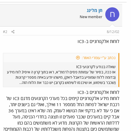
חן מלינג
ח
New member
#2
8/12/02
לוחות אלקטרוניים ב-IC3
נכתב ע"י עומרי האוזר:
שאלה בנודע לקרונועי IC3
אז ככה, בסיור של עמותת פסים לרמת"א, ראו בתוך קרון ה איסי3 לוח מידע
(בדומה ללוח שמופיע בדאבל-דאק), מישהו יודע באיזה מספרי קרונות
(שכבר בשימוש, או שיכנסו לשימוש בקרוב) יש כבר את הלוח הזה...
לוחות אלקטרוניים ב-IC3
לוחות מידע אלקטרוניים קיימים בכל מערכי הקרונועים מדגם IC3 של
רכבת ישראל לפחות החל ממספר 11 ואילך, ואולי גם בישנים יותר,
אם כי עוד לא בדקתי את הנושא לעומק. מה שלא ראינו במערך 36
אבל קיים במערכים שכבר פועלים זו תצוגה בחדרי הכניסה, מעל
לדלתות הראשיות של הקרונות. מדוע לא משתמשים בהם כמו
שמשתמשים כיום בתצגות (הפחות משוכללות!!) של רכבות הקומותיים?