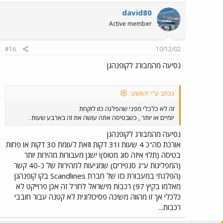
david80
Active member
#16
10/12/02
נסיעה מהמבורג לקופנהגן
נכתב ע"י יהוושע:
זה לא כלכלי מפני שהפלגה כזו לוקחת
יומיים או יותר , כשבטיסה אתה עושה את זה בארבע שעות .
נסיעה מהמבורג לקופנהגן
אורכת סה"כ 4 שעות ו31 דקות וזאת לעומת 30 דקות או פחות
בטיסה (תלוי איזה סוג מטוס)! ישנן מעבורות מהירות יותר
(המפליגות ע"ג סנפירים) שמגיעות למהירות של כ-40 קשר
(הפלגתי במעבורת כזו של חברת Scandlines בקו קופנהגן
מאלמו בקיץ 97) רכבות מישראל לחו"ל זה אכן פרוייקט לא
כלכלי אך זו מהווה משיכה פסיכולוגית לא קטנה עבור חובבי
רכבות...