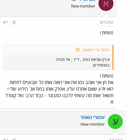
א
New member
#7
8/12/02
טעויות !
נכתב ע"י יהוושע:
זו רק שגיאת כתיב , ד"ר , אל תהיה
במחמירים .
טעויות !
את חן אני אוהב כמו אח ואני רואה אותו כל שבועיים לפחות.
הוא יודע שאם אתרגז עליו, אפרק אותו במס´אג´ הידוע שלי !
תשאל אותו מה עשיתי לרבנו המבוגר - כבוד הרב: פול קוטרל
!!!
עומרי האוזר
ע
New member