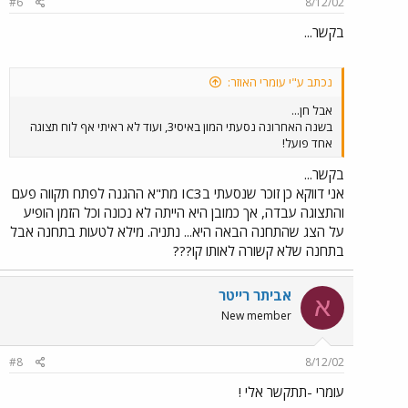
#6
8/12/02
בקשר...
נכתב ע"י עומרי האוזר:
אבל חן...
בשנה האחרונה נסעתי המון באיסי3, ועוד לא ראיתי אף לוח תצוגה
אחד פועל!
בקשר...
אני דווקא כן זוכר שנסעתי בIC3 מת"א ההגנה לפתח תקווה פעם
והתצוגה עבדה, אך כמובן היא הייתה לא נכונה וכל הזמן הופיע
על הצג שהתחנה הבאה היא... נתניה. מילא לטעות בתחנה אבל
בתחנה שלא קשורה לאותו קו???
אביתר רייטר
א
New member
#8
8/12/02
עומרי -תתקשר אלי !