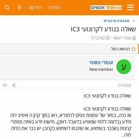
התחבר
הירשם
תחבורה ציבורית
שאלה בנודע לקרונועי IC3
פ
פ
עומרי האוזר
7/12/02
ו
ו
ת
הנושא נעול.
ר
ח
ס
ה
ם
עומרי האוזר
ע
נ
ב
New member
ו
ת
ש
א
א
ר
#1
7/12/02
י
ך
שאלה בנודע לקרונועי IC3
שאלה בנודע לקרונועי IC3
אז ככה, בסיור של עמותת פסים לרמת"א, ראו בתוך קרון ה איסי3 לוח
מידע (בדומה ללוח שמופיע בדאבל-דאק), מישהו יודע באיזה מספרי
קרונות (שכבר בשימוש, או שיכנסו לשימוש בקרוב) יש כבר את הלוח
הזה...