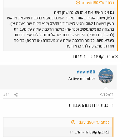
נכתב ע"י david80:
גם אני ראיתי את אותו תצוגה שחן ראה
בic3, וייתכן אפילו באותו תאריך, אמנם נסעתי ברכבת שיוצאת מראש
העין בשעה 06:21 ומגיע לאשדוד ב07:35 (לפי הלו"ז שהופעלה אז).
בתצוגה כזו משתמשים (כנראה) כאשר הרכבת עולה על מעבורת
(למשל, בדנמרק). הלוואי שרכבת ישראל תתחיל להפעיל רכבות
בינלאומיות, כלומר הרכבת עולה ע"ג מעבורת (או רחפת) בחיפה
ויורדת וממשיכה למרכז אירופה.
ic3 בקו קופנהגן - המבורג
david80
Active member
#11
9/12/02
הרכבת יורדת מהמעבורת
נכתב ע"י david80:
ic3 בקו קופנהגן - המבורג