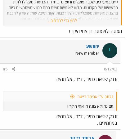
קיים במערכים שכבר פועלים זו תצוגה בחדרי הכניסה, מעל לדלתות
הראשיות של הקרונות. מדוע לא משתמשים בהם כמו שמשתמשים כיום
בתצגות (הפחות משוכללות!!) של רכבות הקומותיים? שאלה שרק לרכבת
ישראל יש תשובה עליה (אם בכלל). בכל מקרה, מצורפת תמונה
לחץ כדי להרחיב...
שמוכיחה שלמעשה כן נעשה בתצוגות שימוש לפעמים, אם כי אני בספק
לגבי התועלת שבו... (דרך אגב, במציאות התצוגה הזאת לא היתה נייחת
תצוגה ולא צוגה חן אחי היקר !
אלא נעה כל הזמן - יש לי סרטון MPEG להוכיח את זה...) הצוגה המוזרה
נראתה בתוך מערך 13 בתאריך 24.02.2002 בעת נסיעה ברכבת
יהוושע
האחרונה מנהריה דרומה באותו יום.
י
New member
#5
8/12/02
זו רק שגיאת כתיב , ד"ר , אל תהיה
נכתב ע"י אביתר רייטר:
תצוגה ולא צוגה חן אחי היקר !
זו רק שגיאת כתיב , ד"ר , אל תהיה
במחמירים .
אביתר רייטר