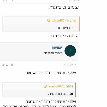
תצוגה ב-ic3 בדנמרק.
נכתב ע"י david80:
פנים המעבורת
תצוגה ב-ic3 בדנמרק.
יהוושע
י
New member
#14
10/12/02
איזה יופי!! מתי כבר נהיה קצת אירופה
נכתב ע"י david80:
תצוגה ב-ic3 בדנמרק.
איזה יופי!! מתי כבר נהיה קצת אירופה
לפחות במה שנוגע לתח"ץ? אגב , כמה זמן אורכת כול