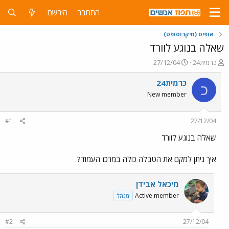
התחבר
הירשם
אופיס (מיקרוסופט)
שאלה בנוגע לוורד
פ
פ
כרמית24
27/12/04
ו
ו
ת
ר
כרמית24
כ
ח
ס
New member
ה
ם
נ
ב
ו
ת
#1
27/12/04
ש
א
א
ר
שאלה בנוגע לוורד
י
ך
איך ניתן למקם את הטבלה כולה במרכז העמוד?
מיכאל אבידן
Active member
מנהל
#2
27/12/04