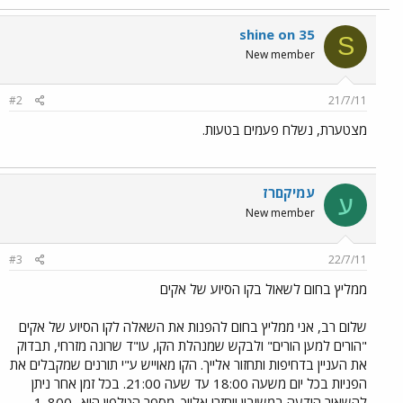
shine on 35
S
New member
#2
21/7/11
מצטערת, נשלח פעמים בטעות.
עמיקםרז
ע
New member
#3
22/7/11
ממליץ בחום לשאול בקו הסיוע של אקים
שלום רב, אני ממליץ בחום להפנות את השאלה לקו הסיוע של אקים
"הורים למען הורים" ולבקש שמנהלת הקו, עו"ד שרונה מזרחי, תבדוק
את העניין בדחיפות ותחזור אלייך. הקו מאוייש ע"י תורנים שמקבלים את
הפניות בכל יום משעה 18:00 עד שעה 21:00. בכל זמן אחר ניתן
להשאיר הודעה במשיבון ויחזרו אלייך. מספר הטלפון הוא 1-800-