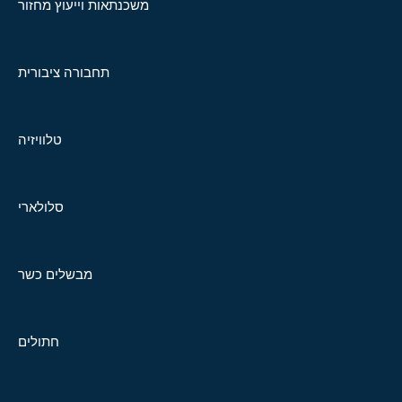
משכנתאות וייעוץ מחזור
תחבורה ציבורית
טלוויזיה
סלולארי
מבשלים כשר
חתולים