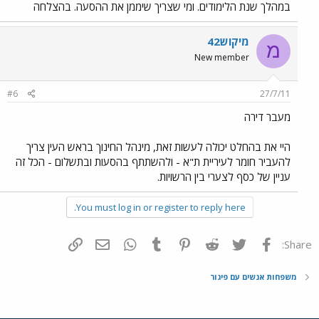
במהלך שנת הלימודים. ומי שצריך שיממן את ההסעה. בהצלחה
מיקוש42
מ
New member
#6
27/7/11
מעבר דירה
היי את בהחלט יכולה לעשות זאת, מינהל החינוך בראש העין צריך
להעביר חומר לעיריית ת"א - ולהשתתף בהסעות ובתשלום - הכל זה
עניין של כסף לצערי בין הרשויות.
You must log in or register to reply here.
פייסבוק
Twitter
Reddit
Pinterest
Tumblr
WhatsApp
דואר אלקטרוני
הוסף קישור
Share:
משפחות אנשים עם פיגור