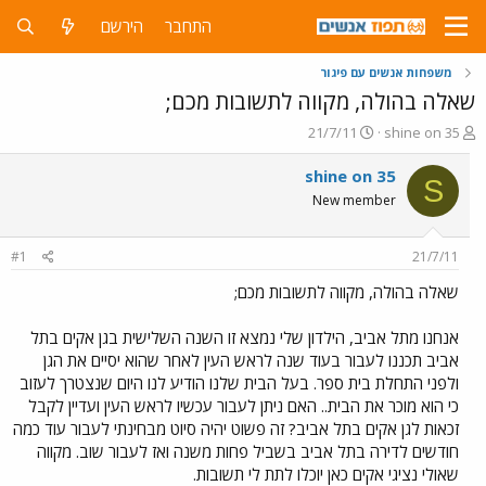
התחבר
הירשם
משפחות אנשים עם פיגור
שאלה בהולה, מקווה לתשובות מכם;
פ
פ
21/7/11
shine on 35
ו
ו
ת
ר
shine on 35
S
ח
ס
New member
ה
ם
נ
ב
ו
ת
#1
21/7/11
ש
א
א
ר
שאלה בהולה, מקווה לתשובות מכם;
י
ך
אנחנו מתל אביב, הילדון שלי נמצא זו השנה השלישית בגן אקים בתל
אביב תכננו לעבור בעוד שנה לראש העין לאחר שהוא יסיים את הגן
ולפני התחלת בית ספר. בעל הבית שלנו הודיע לנו היום שנצטרך לעזוב
כי הוא מוכר את הבית.. האם ניתן לעבור עכשיו לראש העין ועדיין לקבל
זכאות לגן אקים בתל אביב? זה פשוט יהיה סיוט מבחינתי לעבור עוד כמה
חודשים לדירה בתל אביב בשביל פחות משנה ואז לעבור שוב. מקווה
שאולי נציגי אקים כאן יוכלו לתת לי תשובות.