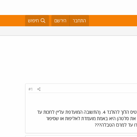
התחבר
הירשם
חיפוש
#1
לואיס ון חאל צריך: 1. להתפטר כבר, למרות שכבוד עצמי לא יצא לו מכל הסיפור... 2. סתם להתאבד... 3. לקנות כרטיס הלוך להולנד 4. (התשובה המועדפת עליי) לחכות עד
 את סלטה) היא באמת מועמדת לאליפות או שסיפור
רו עד למרכז הטבלה???