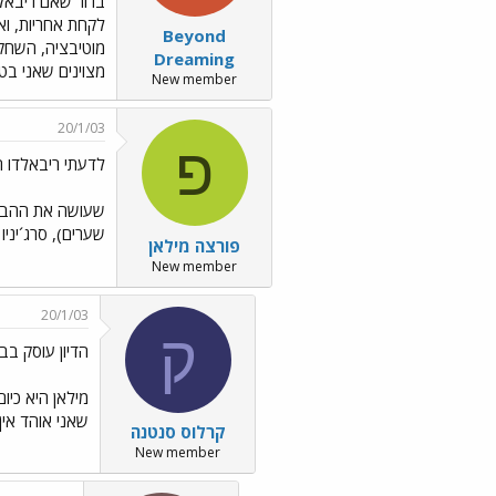
ברור שאם ריבאלד
לקחת אחריות, וא
Beyond
מוטיבציה, השחק
Dreaming
מצוינים שאני בט
New member
20/1/03
פ
לדעתי ריבאלדו ה
שערים), סרג´יניו (3 שערים) וכו´.... וכמובן המשחק המדהים שלהם, ולדעתי הסוד שלהם הוא המשחק הק
פורצה מילאן
New member
20/1/03
ק
הדיון עוסק בב
שאני אוהד אין
קרלוס סנטנה
New member