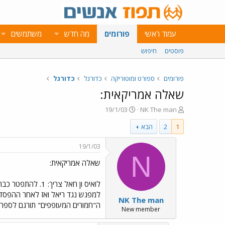
עמוד ראשי
פורומים
מה חדש
משתמשים
פוסטים
חיפוש
פורומים
ספורט ומוטוריקה
כדורגל
כדורגל
שאלה אמריקאית:
פ
פ
19/1/03
NK The man
ו
ו
1
2
הבא
ת
ר
ח
ס
ה
ם
19/1/03
נ
ב
N
שאלה אמריקאית:
ו
ת
ש
א
א
ר
י
למפגש נגד ריאל ואז לאחר ההפסד 
NK The man
ך
ה"חמורים המעופפים" תורגם לספרד
New member