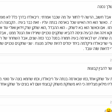
לך נכונה
 אבל חשוב, הרשה לי לחזור על מה שכבר אמרתי : ריבאלדו בדרך כלל לא מופיע 
 . כאשר הוא היה האיש שכל בארסה בנתה עליו - זאת כבר בעיה . הקבוצה ה
זו . אם וכאשר הוא בא לשחק - הוא ההבדל ,הוא שחקן שרק זידאן ואולי עוד א
קא זיהה את הבעיה וניסה להביא שחקנים טכניים שיורידו את הנטל ממנו , א
ה שחורה. יש לבארסה בעיה חמורה בסגל כבר כמה שנים, אבל השחרור של ריב
הרי שריבאלדו וריקלמה ביחד יכולים להיות שילוב מנצח : שני שחקנים טכניים
י לראות שזה עובד .
2
ר להבין קבוצות
 על שחקן אחד,כמו שבארסה בנתה על ריבאלדו, וכמו שרומא בונה על טוטי. 
! מילאן מצליחה כי היא משחקת משחק קבוצתי ושם לא בונים על שחקן אחד 
2
)