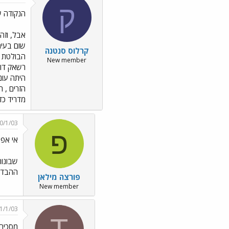
ק
הנקודה ש
אבל, וזה
שום בעיה
קרלוס סנטנה
הבולטת ה
New member
רשאק דוו
היתה עונ
הזרים , 
מדריד כד
0/1/03
פ
אי אפש
שבונות
ההבדל?
פורצה מילאן
New member
1/1/03
מסכים