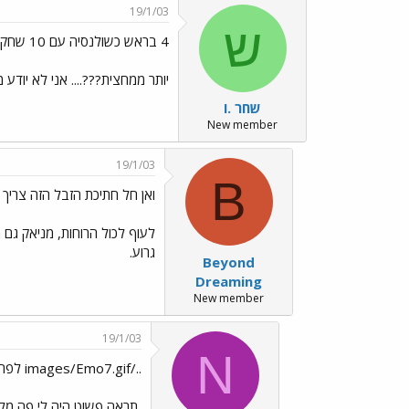
19/1/03
ש
4 בראש כשולנסיה עם 10 שחקנים
יותר ממחצית???.... אני לא יודע
שחר .ו
New member
19/1/03
B
ואן חל חתיכת הזבל הזה צריך
לעוף לכול הרוחות, מניאק גם 
גרוע.
Beyond
Dreaming
New member
19/1/03
N
../images/Emo7.gif לפחות אתם לא מתמודדים על הירידה
תראה פשוט היה לי פה מלח