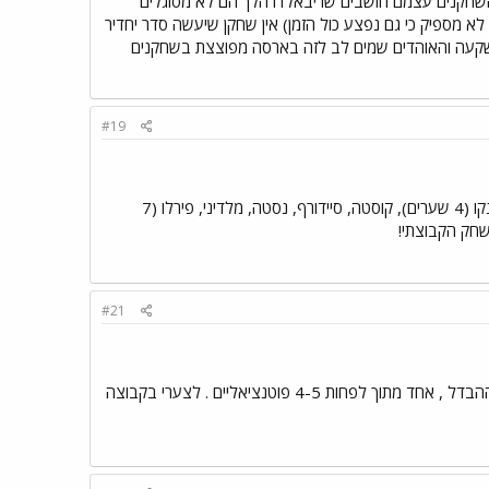
 השחקנים עצמם חושבים שריבאלדו הלך הם לא מסוגלים
 לא מספיק כי גם נפצע כול הזמן) אין שחקן שיעשה סדר יחדיר
השקעה והאוהדים שמים לב לזה בארסה מפוצצת בשחקנים
#19
שעושה את ההבדל. יש את אינזאגי שכובש המון (עד היום 8 בליגה, 11 באלופות) יש את שבצ´נקו (4 שערים), קוסטה, סיידורף, נסטה, מלדיני, פירלו (7
#21
מילאן היא כיום הקבוצה הכי מוכשרת באירופה ,ושם ריבלדו הוא עוד שחקן שיכול לעשות את ההבדל , אחד מתוך לפחות 4-5 פוטנציאליים . לצערי בקבוצה