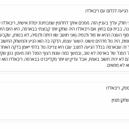
גיעה לכלום עם ריבאלדו
 חולק עליך בעניין הזה. מסכים איתך לחלוטין שמבחינת יכולת אישית, ריבאלדו 
, בבית וגם בחוץ. אם ריבאלדו היה שחקן יותר קבוצתי בבארסה, היא היום ה
ף העונה ההיא אז מול ולנסיה (אני חושב שזו היתה ולנסיה, לא בטוח), שקבע
פות, היה גול מדהים פשוט. השער עצמו, הדקה בה הוא הגיע והמשחק החשוב
 זה שבארסה בכלל הגיעה למצב שבו היא צריכה גול בלתי ייאמן בדקה האחרונה
 לא יהיה חשוב באמת, אבל עדיין,יש יותר מקלייברט בבארסה. ריבאלדו הוא 
 לא מתאים.
פק, ריבאלדו
חקן מצוין