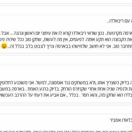
 עם ריבאלדו...
רסה מקרטעת.. נכון שודאי ריבאלדו קורא לו את עיתוני יום ראשון ונהנה ... אב
את הקבוצה הוא תקע אותה. לפעמים, אין מה לעשות, שחקן טוב ככל שיהיה פש
תחבר טוב. אני לא חושב שלמישהו בבארסה צריך לצבוט בלב בגלל זה...
ו
דיוק כשצריך אותו ,ולא במשחקים נגד אוססונה, למשל. אני משוכנע לחלוטין
 ולנסיה שניה אחת אחרי שקניזרס הורחק .בדיוק ברגע האמת . בארסה במשבר 
בלדו הוא שחקן כזה, והוא חסר . בכלל , אם אביע את דעתי על ההרכב העכשו
בלאדו אסביר