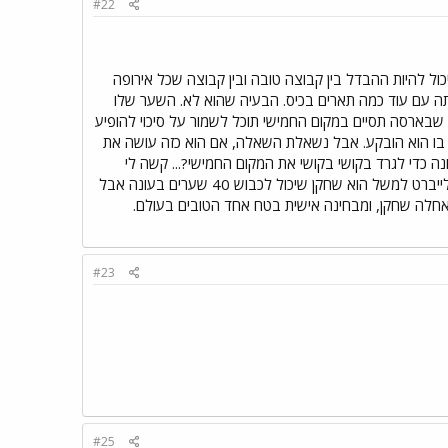
#22
יכול להיות ההבדל בין קבוצה טובה ובין קבוצה שכל אירופה
יתה עם עוד כמה תארים בכיס. הבעיה שהוא לא. השער שלו
 שבארסה תסיים במקום החמישי תוכל לשמור על סיכוי להופיע
 בו הוא הובקע. אבל נשאלת השאלה, אם הוא כזה עושה את
 כדי לגרד בקושי בקושי את המקום החמישי?... קשה לי
להאמין שכל הסגל של בארסה לא טוב, ובמשך כמה עונות רצוף הסגל הזה מעפן. נכון שקלייברט למשל הוא שחקן שיכול לכבוש 40 שערים בעונה אבל
אחלה שחקן, ומבחינה אישית בטח אחד הטובים בעולם.
#23
#25