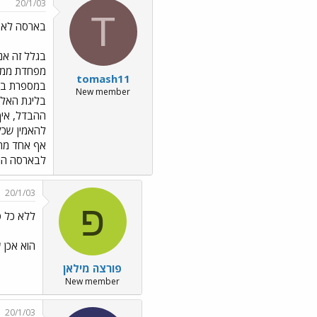
20/1/03
T
בארסה לא ה
בגלל זה אני
מפחדת ממנה
tomash11
במספרת בסו
New member
בליגת האלו
ההבדל, איך
אף אחד מהם
לבארסה הוא
20/1/03
פ
ללא כל ס
הוא אכן ש
פורצה מילאן
New member
20/1/03