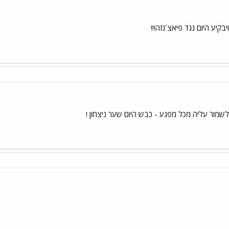
קיע היום נגד פיאצ´נזה!!!
שמור עליה מכל מפגע - כבש היום שער ניצחון !