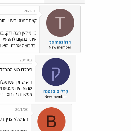
20/1/03
T
קצת דמגוגי העניין הזה
כן, מילאן רצה חזק, בא
איתו. במקום להפעיל 
tomash11
ובקבוצה אחרת, הוא מ
New member
20/1/03
ק
ריבלדו הוא ההבדל
הוא שחקן שמתעלה ב
שהוא היה מעניש את
קרלוס סנטנה
אפשרות לדרוס . רי
New member
20/1/03
B
זהו שלא צריך רי