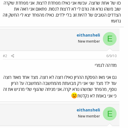
כזו של אחת שרוצה. עכשיו אני כאילו מפחדת לרצות. אני מפחדת שיקרה
שוב משהו נורא וזה גורם לי לא לרצות לנסות. פתאום אני רואה את
הצדדים הטובים של להיות זוג בלי ילדים. כאילו מהפחד יצא לי החשק וזה
גרוע!!!
eithansheli
E
New member
#2
6/9/10
מזדהה לגמרי
גם אני מאז הפסקת ההריון כאילו רוצה לא רוצה. מצד אחד מאוד רוצה
עוד ילד מצד שני אני רק מבועתת מהמחשבה המחשבה על הריון
נוסף, מהפחד שמשהו נורא יקרה..אני מניחה שהגוף שלי מרגיש את זה
כי אני באמת לא נקלטת
eithansheli
E
New member