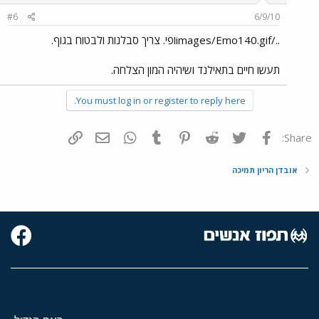
#6
6/9/10
../images/Emo140.gifופי. צריך סבלנות ולבטוח בגוף.
תעשו חיים בתאילנד ושיהיה המון הצלחה.
You must log in or register to reply here.
פייסבוק
Twitter
Reddit
Pinterest
Tumblr
WhatsApp
דואר אלקטרוני
הוסף קישור
Share:
אובדן הריון תמיכה