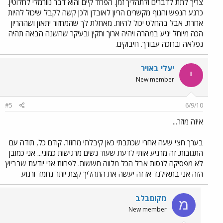
צריך לתת לדברים ולתהליך זמן. הפחד קיים והוא דבר נוורמלי לחלוטין.
כרגע הנפש והגוף מקשרים הריון לאובדן ולכן קשה לקבל שיכול להיות
אחרת. אבל בהחלט יכול להיות. מאחלת לך שהמחזור יתאזן ושההריון
הכה מיוחל יגיע במהרה ויהיה ארוך ותקין ובעיקר שהשנה הבאה תהיה
נפלאה וברוכה עבורך. חיבוקים.
יעלי באויר
י
New member
#5
6/9/10
איזה מוזר...
בערך חצי שעה אחרי שכתבתי כאן קיבלתי מחזור. קודם כל, תודה עם
התגובות. זה מרגיע אותי לדעת שעוד נשים מרגישות כמוני... אני כמובן
לא מפסיקה לנסות אבל הכל מלווה חששות. לפחות אני יודעת שבביוץ
הזה אני בתאילנד אז זה יעשה את התהליך קצת יותר נחמד ורגוע
מקוםבלב
מ
New member