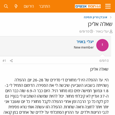
התחבר
הירשם
אובדן הריון תמיכה
שאלה אליכן
פ
פ
יעלי באויר
6/9/10
ו
ו
ת
ר
יעלי באויר
י
ח
ס
New member
ה
ם
נ
ב
ו
ת
#1
6/9/10
ש
א
א
ר
שאלה אליכן
י
ך
היי. עד ההפלה היו לי מחזורים די סדירים של 26-28 יום. ההפלה
(שהייתה בשבוע השביעי) שיבשה לי את הספירה. הדימום התחיל לי ב-
1.8 ונמשך חמישה ימים כמו מחזור רגיל. היום כבר ה-6.9 שזה כבר היום
ה-37 ועדיין לא קיבלתי מחזור. יכול להיות שמשהו השתבש לי בגוף? גם
לכן לקח כל כך הרבה זמן אחרי ההפלה לקבל מחזור? כל יום שעובר אני
יותר ויותר לחוצה ורואה שחורות. ההפלה הזו עשתה אותי נורא פסימית
לגבי הריונות וילדים. עד ההריון הסתכלתי על ילדים של אחרים במן קנאה