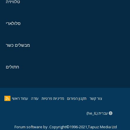
טלוויזיה
סלולארי
מבשלים כשר
חתולים
צור קשר
תקנון הפורום
מדיניות פרטיות
עזרה
עמוד ראשי
עברית (he_IL)
Forum software by
Copyright©1996-2021,Tapuz Media Ltd.