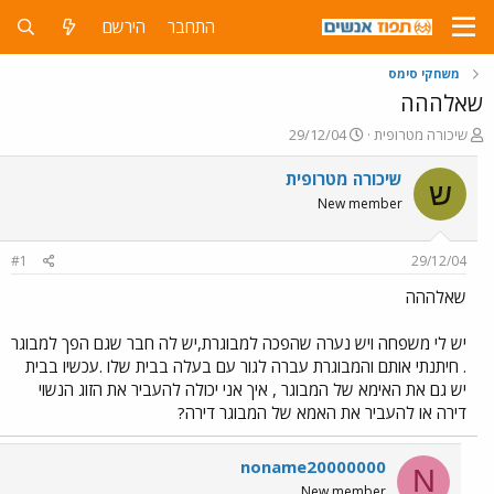
התחבר
הירשם
משחקי סימס
שאלההה
פ
פ
שיכורה מטרופית
29/12/04
ו
ו
ת
ר
שיכורה מטרופית
ש
ח
ס
New member
ה
ם
נ
ב
ו
ת
#1
29/12/04
ש
א
א
ר
שאלההה
י
ך
יש לי משפחה ויש נערה שהפכה למבוגרת,יש לה חבר שגם הפך למבוגר
. חיתנתי אותם והמבוגרת עברה לגור עם בעלה בבית שלו .עכשיו בבית
יש גם את האימא של המבוגר , איך אני יכולה להעביר את הזוג הנשוי
דירה או להעביר את האמא של המבוגר דירה?
noname20000000
N
New member