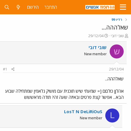
התחבר
הירשם
רדיו 99
שאלההה...
פ
פ
שוּבי דוּבי
29/12/04
ו
ו
ת
ר
שוּבי דוּבי
ש
ח
ס
New member
ה
ם
נ
ב
ו
ת
#1
29/12/04
ש
א
א
ר
שאלההה...
י
ך
אהלןן כולםם [= שמעתי שיש תוכנית עם מושיק גלאמין שמתחילה שבוע
הבא... אפשר קצת פרטים ובאיזה שעה זה? תודה מראששש
LosT N DeLiRiOuS
L
New member