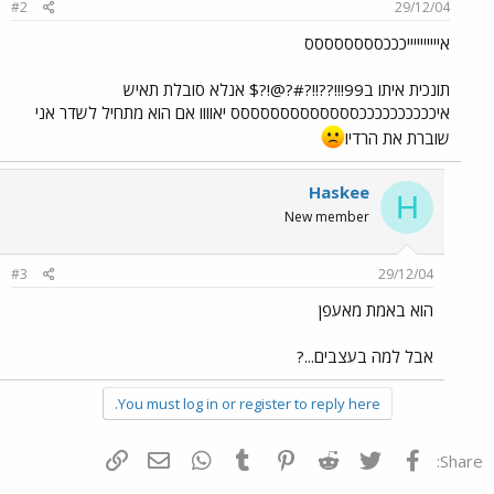
#2
29/12/04
אייייייייייכככסססססססס
תונכית איתו ב99!!!??!!?#?@!?$ אנלא סובלת תאיש
איככככככככככססססססססססססס יאוווו אם הוא מתחיל לשדר אני
שוברת את הרדיו
Haskee
H
New member
#3
29/12/04
הוא באמת מאעפן
אבל למה בעצבים...?
You must log in or register to reply here.
פייסבוק
Twitter
Reddit
Pinterest
Tumblr
WhatsApp
דואר אלקטרוני
הוסף קישור
Share: