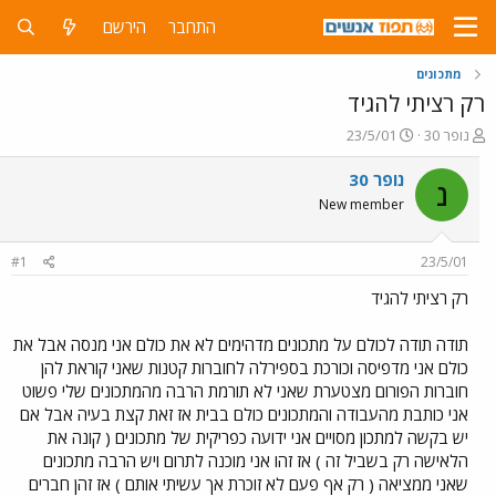
התחבר
הירשם
מתכונים
רק רציתי להגיד
פ
פ
נופר 30
23/5/01
ו
ו
ת
ר
נופר 30
נ
ח
ס
New member
ה
ם
נ
ב
ו
ת
#1
23/5/01
ש
א
א
ר
רק רציתי להגיד
י
ך
תודה תודה לכולם על מתכונים מדהימים לא את כולם אני מנסה אבל את
כולם אני מדפיסה וכורכת בספירלה לחוברות קטנות שאני קוראת להן
חוברות הפורום מצטערת שאני לא תורמת הרבה מהמתכונים שלי פשוט
אני כותבת מהעבודה והמתכונים כולם בבית אז זאת קצת בעיה אבל אם
יש בקשה למתכון מסויים אני ידועה כפריקית של מתכונים ( קונה את
הלאישה רק בשביל זה ) אז זהו אני מוכנה לתרום ויש הרבה מתכונים
שאני ממציאה ( רק אף פעם לא זוכרת אך עשיתי אותם ) אז זהן חברים