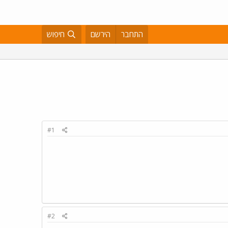
התחבר
הירשם
חיפוש
#1
#2