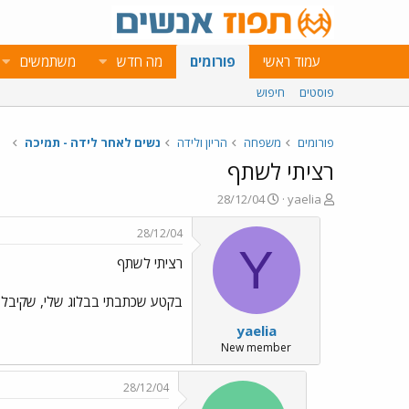
עמוד ראשי
פורומים
מה חדש
משתמשים
פוסטים
חיפוש
פורומים
משפחה
הריון ולידה
נשים לאחר לידה - תמיכה
רציתי לשתף
פ
פ
28/12/04
yaelia
ו
ו
ת
ר
28/12/04
ח
ס
Y
רציתי לשתף
ה
ם
נ
ב
ו
ת
בקטע שכתבתי בבלוג שלי, שקיבל 
ש
א
yaelia
א
ר
י
New member
ך
28/12/04