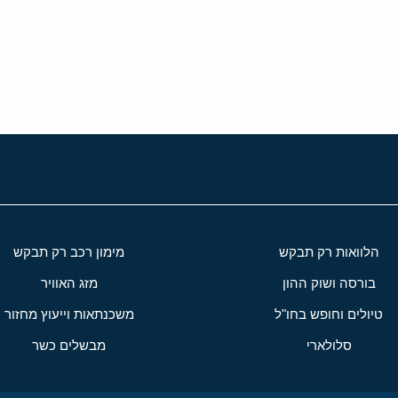
י
שור
הלוואות רק תבקש
מימון רכב רק תבקש
בורסה ושוק ההון
מזג האוויר
טיולים וחופש בחו"ל
משכנתאות וייעוץ מחזור
סלולארי
מבשלים כשר