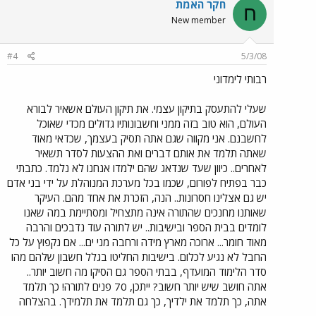
חקר האמת
ח
New member
#4
5/3/08
רבותי לימדוני
שעלי להתעסק בתיקון עצמי. את תיקון העולם אשאיר לבורא
העולם, הוא טוב בזה ממני וחשבונותיו גדולים מכדי שאוכל
לחשבנם. אני מקווה שגם אתה תסיק בעצמך, שכדאי מאוד
שאתה תלמד את אותם דברים ואת ההצעות לסדר תשאיר
לאחרים.. כיוון שעד שנדאג שהם ילמדו אנחנו לא נלמד. כתבתי
כבר בפתיח לפורום, שכמו בכל מערכת המנוהלת על ידי בני אדם
יש גם אצלינו חסרונות.. הנה, הזכרת את אחד מהם. העיקר
שאותנו מחנכים שהתורה אינה מתצחיל ומסתיימת במה שאנו
לומדים בבית הספר ובישיבות.. יש לתורה עוד נדבכים והרבה
מאוד חומר... ארוכה מארץ מידה ורחבה מני ים... אם נקפוץ על כל
החבל לא נגיע לכלום. בישיבות החליטו בגלל חשבון שלהם מהו
סדר הלימוד המועדף, בבתי הספר גם הסיקו מה חשוב יותר..
אתה חושב שיש יותר חשוב? ייתכן, 70 פנים לתורה! כך תלמד
אתה, כך תלמד את ילדיך, כך גם תלמד את תלמידך. בהצלחה