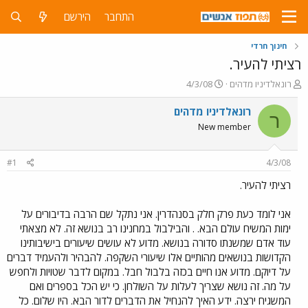
התחבר
הירשם
חינוך חרדי
רציתי להעיר.
פ
פ
רונאלדיניו מדהים
4/3/08
ו
ו
ת
ר
רונאלדיניו מדהים
ר
ח
ס
New member
ה
ם
נ
ב
ו
ת
#1
4/3/08
ש
א
א
ר
רציתי להעיר.
י
ך
אני לומד כעת פרק חלק בסנהדרין. אני נתקל שם הרבה בדיבורים על
ימות המשיח עולם הבא. . והבילבול במחנינו רב בנושא זה. לא מצאתי
עוד אדם שמשנתו סדורה בנושא. מדוע לא עושים שיעורים בישיבותינו
הקדושות בנושאים מהותיים אלו שיעורי השקפה. להבהיר ולהעמיד דברים
על דיוקם. מדוע אנו חיים בכזה בלבול חבל. במקום לדבר שטויות ולחפש
על מה. זה נושא שצריך לעלות על השולחן. כי יש הכל בספרים ואם
המשגיח ירצה. ידע האיך להנחיל את הדברים לדור הבא. היו שלום. כל