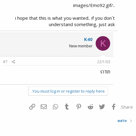
../images/Emo92.gif
i hope that this is what you wanted.. if you don´t
understand something, just ask
K40
K
New member
#7
22/1/03
תודה!
You must log in or register to reply here.
פייסבוק
Twitter
Reddit
Pinterest
Tumblr
WhatsApp
דואר אלקטרוני
הוסף קישור
Share:
פלאש