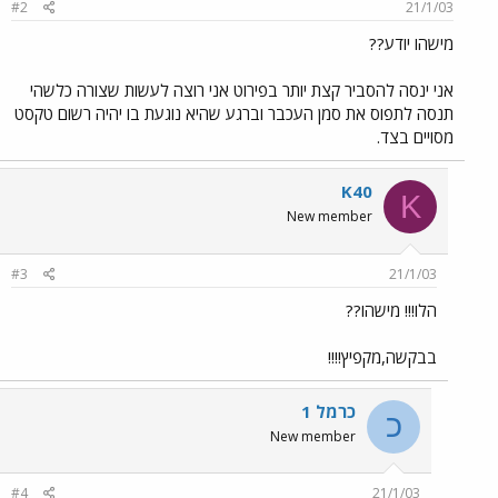
#2
21/1/03
מישהו יודע??
אני ינסה להסביר קצת יותר בפירוט אני רוצה לעשות שצורה כלשהי
תנסה לתפוס את סמן העכבר וברגע שהיא נוגעת בו יהיה רשום טקסט
מסויים בצד.
K40
K
New member
#3
21/1/03
הלו!!! מישהו??
בבקשה,מקפיץ!!!!
כרמל 1
כ
New member
#4
21/1/03