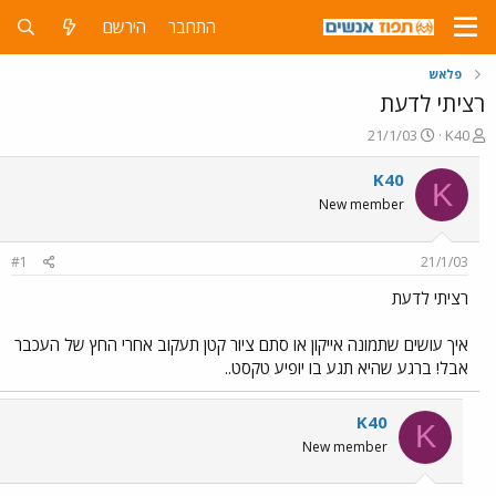
התחבר
הירשם
פלאש
רציתי לדעת
פ
פ
21/1/03
K40
ו
ו
ת
ר
K40
K
ח
ס
New member
ה
ם
נ
ב
ו
ת
#1
21/1/03
ש
א
א
ר
רציתי לדעת
י
ך
איך עושים שתמונה אייקון או סתם ציור קטן תעקוב אחרי החץ של העכבר
אבל! ברגע שהיא תגע בו יופיע טקסט..
K40
K
New member