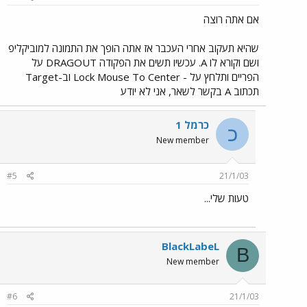
אם אתה רוצה
שהיא תעקוב אחרי העכבר אז אתה הופך את התמונה למוביקליפ
ושם וקורא לו A. עכשיו תשים את הפקודה DRAGOUT על
הפריים ותלחץ על - Lock Mouse To Center וב-Target
תכתוב A בקשר לשאר, אני לא יודע
כרמל 1
כ
New member
#5
21/1/03
טעות שלי...
BlackLabeL
B
New member
#6
21/1/03