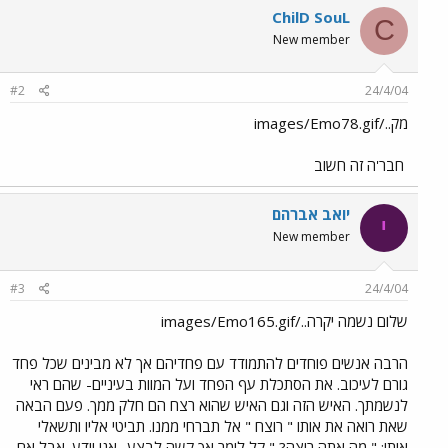
ChilD SouL
C
New member
#2
24/4/04
מק../images/Emo78.gif
חבר'ה זה חשוב
יואב אברהם
י
New member
#3
24/4/04
שלום נשמה יקרה../images/Emo165.gif
הרבה אנשים פוחדים להתמודד עם פחדיהם אך לא מבינים שכל פחד
גורם לעיכוב. את הסתכלת עף הפחד ועל המוות בעיניים- שהם ראי
לנשמתך. האיש הזה וגם האיש שהוא רצח הם חלק ממך. פעם הבאה
שאת רואה את אותו " רוצח " אל תברחי ממנו. תביטי אליו ותשאלי
אותו: " מה אתה רוצה? " קל לומר אך קשה לבצע.. אני יודע. אבל אם