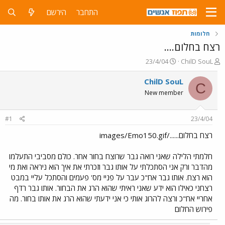
התחבר
הירשם
חלומות
רצח בחלום....
פ
פ
23/4/04
ChilD SouL
ו
ו
ת
ר
ChilD SouL
C
ח
ס
New member
ה
ם
נ
ב
ו
ת
#1
23/4/04
ש
א
א
ר
רצח בחלום....../images/Emo150.gif
י
ך
חלמתי הלילה שאני רואה גבר שרוצח בחור אחר. כולם מסביבי התעלמו
מהדבר ורק אני הסתכלתי על אותו גבר וזכרתי את איך הוא ניראה ואת מי
הוא רצח. אותו גבר אח"כ עבר על פניי מס' פעמים והסתכל עליי במבט
רצחני כאילו הוא ידע שאני ראיתי שהוא הרג את הבחור. אותו גבר רדף
אחריי אח"כ ורצה להרוג אותי כי אני ידעתי שהוא הרג את אותו בחור. מה
פירוש החלום