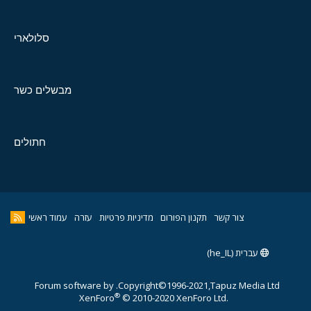
סלולארי
מבשלים כשר
חתולים
צור קשר
תקנון הפורום
מדיניות פרטיות
עזרה
עמוד ראשי
עברית (he_IL)
Forum software by
Copyright©1996-2021,Tapuz Media Ltd.
®
XenForo
© 2010-2020 XenForo Ltd.