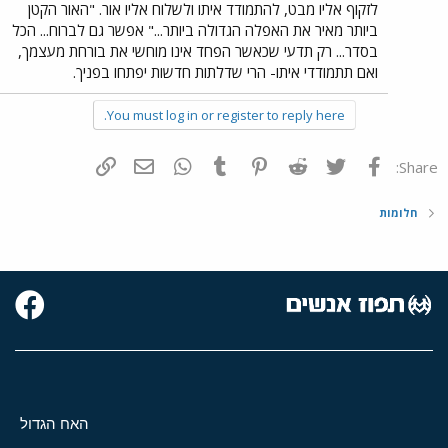
לזקוף אליו מבט, להתמודד איתו ולשלוח אליו אור. "האור הקטן
ביותר מאיר את האפלה הגדולה ביותר..." אפשר גם לברוח... הכל
בסדר... רק תדעי שכאשר הפחד אינו מוחשי את בורחת מעצמך,
ואם תתמודדי איתו- הרי שדלתות חדשות יפתחו בפניך.
You must log in or register to reply here.
פייסבוק
Twitter
Reddit
Pinterest
Tumblr
WhatsApp
דואר אלקטרוני
הוסף קישור
Share:
חלומות
האח הגדול