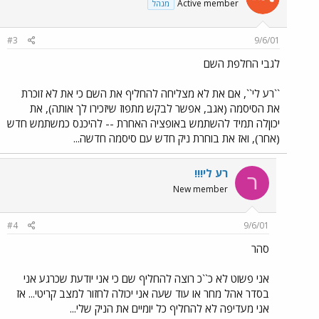
Active member
מנהל
#3
9/6/01
לגבי החלפת השם
``רע לי``, אם את לא מצליחה להחליף את השם כי את לא זוכרת
את הסיסמה (אגב, אפשר לבקש מתפוז שיזכירו לך אותה), את
יכוןלה תמיד להשתמש באופציה האחרת -- להיכנס כמשתמש חדש
(אחר), ואז את בוחרת ניק חדש עם סיסמה חדשה...
רע לי!!!
ר
New member
#4
9/6/01
סהר
אני פשוט לא כ``כ רוצה להחליף שם כי אני יודעת שכרגע אני
בסדר אהל מחר או עוד שעה אני יכולה לחזור למצב קריטי... אז
אני מעדיפה לא להחליף כל יומיים את הניק שלי...