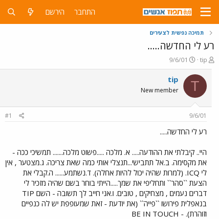
התחבר
הירשם
תמיכה נפשית לצעירים
רע לי החדשה.....
פ
פ
9/6/01
tip
ו
ו
ת
ר
tip
T
ח
ס
New member
ה
ם
נ
ב
ו
ת
#1
9/6/01
ש
א
א
ר
רע לי החדשה.....
י
ך
היי.. קיבלתי את ההודעה..... א. מלכה .....פשוט מלכה....... תמשיכי ככה -
את מקסימה. ב.אל תתבישי...תנצלי אותי כמה שאת צריכה. ג.מצטער , אין
לי ICQ. (למרות שהיה יכול להיות אחלה). ד.נשתמע...... ה.קבלי את
הצעת ``סהר`` ותחליפי את שמך.....הייתי בוחר בשם שהיה מזכיר לי
דברים נעמים , מצחיקים , טובים. ו.אני חייב לך תשובה - השם TIP
בנאפלית פירושו ``פייה`` (את יודעת - זאת שמעופפת יש לה כנפיים
וזוהרת). - BE IN TOUCH