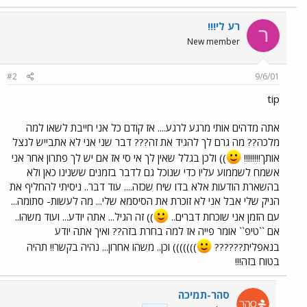
רע לי!!!
ר
New member
#2
9/6/01
tip
אתה מדהים אותי מרגע לרגע.... אז קודם כל אני חייבת לשאו למה
מלכה?? מה גרם לך להגיד את זה??? דבר שני אני לא אתבייש לנצל
אותך!!!!!!!!
)) ולכן בגלל שאין לך אי סי אז אם יש לך פתרון אחר אני
אשמח לשממוע עליו כדי שנוכל גם לדבר בזמנים ששנינו כאן ולא
בהשארת הודעות אלא בדו שיח שכזה.... עוד דבר.. ניסיתי להחליף את
הניק שלי אבל אני לא זוכרת את הסיסמא שלי... מה לעשות- סתומה...
עם הזמן אני שוכחת דברים..
)) זה הגיל... אתה יודע... ועוד משהו..
אם ``טיפ`` אומר פייה אז למה בחרת בזה?? ואיך אתה יודע
בנאפלית??????
))))))) וכן.. משהו אחרון... נהיה בקשר!! תהיה
בטוח בזה!!!
סהר-תמיכה