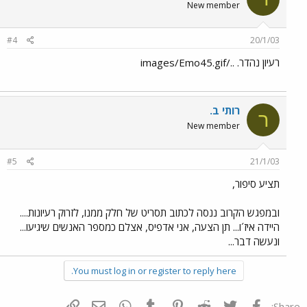
New member
#4
20/1/03
רעיון נהדר. ../images/Emo45.gif
רותי ב.
ר
New member
#5
21/1/03
תציע סיפור,
ובמפגש הקרוב ננסה לכתוב תסריט של חלק ממנו, לזרוק רעיונות....
היידה איז´ו... תן הצעה, אני אדפיס, אצלם כמספר האנשים שיגיעו...
ונעשה דבר...
You must log in or register to reply here.
פייסבוק
Twitter
Reddit
Pinterest
Tumblr
WhatsApp
דואר אלקטרוני
הוסף קישור
Share: