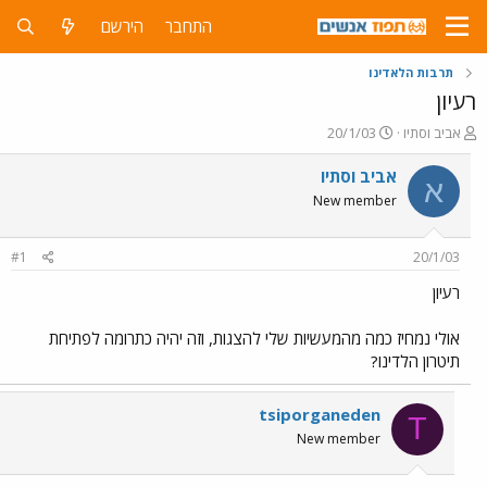
התחבר
הירשם
תרבות הלאדינו
רעיון
פ
פ
אביב וסתיו
20/1/03
ו
ו
ת
ר
אביב וסתיו
א
ח
ס
New member
ה
ם
נ
ב
ו
ת
#1
20/1/03
ש
א
א
ר
רעיון
י
ך
אולי נמחיז כמה מהמעשיות שלי להצגות, וזה יהיה כתרומה לפתיחת
תיטרון הלדינו?
tsiporganeden
T
New member