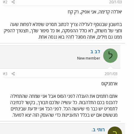
#2
20/1/03
יאללה קדימה, אני אפיק, רק קח
בחשבון שבנוסף לעלילה צריך לכתוב תסריט שימלא לפחות שעה
וחצי של משחק, לא כולל ההפסקה, אז כל סיפור שלך, תצטרך להפיק
ממנו גם מילים, אתה מסוגל לזה? בוא ננסה אחת.
לב ב
ל
New member
#3
20/1/03
ארמניקוס
אתם רותמים את העגלה לפני הסוס אבל אני שמחה שהתחילה
להכנס בכם התלהבות. כל עשייה שלכם תבורך, בקשר לכתיבה
לתסריט יש כבר מי שיעשה הכל. לפני הכל אני יודעת שבינתיים
מגששים אם יש בכלל התעניינות כדי שהעסק הזה יצא לפועל.
רותי ב.
ר