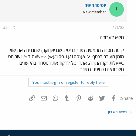
יוסי40חיפה
י
New member
#2
1/1/05
נושא לעבודה
קיימת נוסחה מתמטית (פרו' בריטי בשם יאן ווקר) שמגדירה את שווי
הזמן העובר בכסף. v-(w((100-t)/100))/c V=שעה T=שיעור מס
C=עלות יוקר המחיה. אתה יכול לחקור את הנוסחה בהקשרים
חשבונאיים כמיטב דמיונך.
You must log in or register to reply here.
פייסבוק
Twitter
Reddit
Pinterest
Tumblr
WhatsApp
דואר אלקטרוני
הוסף קישור
Share:
ראיית חשבון