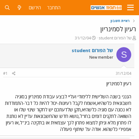
התחבר
הירשם
ראיית חשבון
רעיון לסמינריון
פ
פ
student של הפורום
31/12/04
ו
ו
ת
ר
student של הפורום
S
ח
ס
New member
ה
ם
נ
ב
ו
ת
#1
31/12/04
ש
א
א
ר
רעיון לסמינריון
י
ך
הננני בשנה השלישית ללימודי ועליי לבצע עבודת סמינריון בסוגיה
חשבונאית כלשהיא,אשמח לקבל רעיונות-יכול להיות כל דבר-התמודדות
לא נכונה עם סוגיה כלשהיא,תקן שלדעתכם יש לחקור שינוי שלו או
השוואה לתקנים דומים בחו"ל,נושא חדש שהחשבונאות עדיין לא נותנת
לו פתרון מלא וניתן למצוא פתרון לכך עצמאית או בתקינה בינ"ל,או רעיון
אמפירי כלשהוא. אודה על שיתוף פעולה