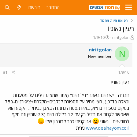
התחבר
הירשם
רפואת חיות מחמד
רעיון גאוני!
פ
פ
1/9/10
niritgolan
ו
ו
ת
ר
niritgolan
N
ח
ס
New member
ה
ם
נ
ב
ו
ת
#1
1/9/10
ש
א
א
ר
רעיון גאוני!
י
ך
חבר'ה - יש היום באתר "דיל היום" (אתר שמציע דילים על מסעדות
וכאלה בד"כ..), חצי מחיר על תספורת לכלבים+מקלחת+ציפורניים-ב75
במקום ב150!! בת"א, באיזו מספרה נחמדה באבן גבירול... הקטע הוא
שאפשר לקנות את הדיל רק עד 12 בלילה היום (3 שעות!!) וזה תקף
לחודשיים - גאוני
אני קניתי כבר לבונבון שלי
www.dealhayom.co.il
נירית