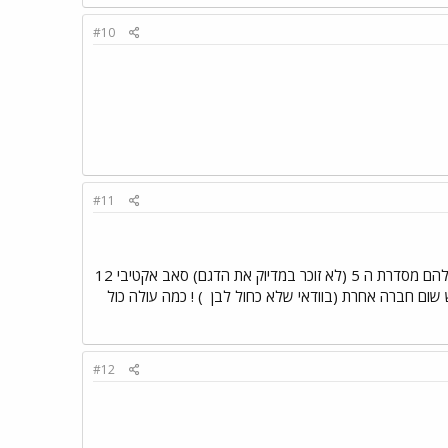
#10
#11
בתערוכה הוצג סט של סטאליטים מסדרת SA-2 המפורסמת (4 סטלאטים + סטנדים תואמים), את הסנטר שלהם מסדרת ה 5 (לא זוכר במדיוק את הדגם) סאב אקטיבי 12
) ! כמה עולה כול
#12