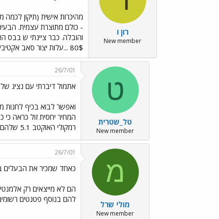
- כולם מתוצרת עצמית. הבעיה
רון ו
New member
80$ ...עלות יצור סאב אקטיבי באמת לא מצדיקה מחיר של אלפי שקלים לשוק מקומי. נקווה שבאמת יהיה מוראל בכל בית בישראל.
26/7/01
ט
אתמול דיברתי עם נציג של
טל_שטרית
רמקולי האוקטב 5.1 שלהם זאת אומרת הם יביאו את הרמקולים אלייך הבייתה כדי שתוכל לשמוע אותם עם הציוד שלך ועם האקוסטיקה אצלך בבית
New member
26/7/01
מ
כאחד שמכיר את הבעלים בא
להם בנוסף פטנטים רשומים 
מולי שרל
New member