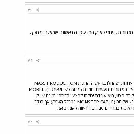
#5
ובד. לבאים מרחובות , אחרי פארק המדע פניה ראשונה שמאלה. מומלץ..
#6
שלום ישראל ידועה כחממה לפוטנציאל כביר של יכולת אנושית לפתח מדע ו-HI TECH. להבדיל ממדינות רבות אחרות, שהחלו בתעשיה המונית MASS PRODUCTION
ועברו לאט לתעשיה מתוחכמת ולבסוף לפיתוח, ישראל קפצה על כל השלבים והחלה מה-TOP. יתרונה של ישראל בפיתוחים ותעשיות יחודיות (מבוא לשינוי אירגוני). MOREL
עין, שתחום זה כמעט ולא קיבל ביטוי, היא עובדת יכולתו לבצע "חדירה" (מונח שיווקי
למוצר חדש) בשוק המקומי ולהתבסס בו כמנוף כלכלי לפרוץ לשווקי חו"ל. היה נסיון של חברות מחו"ל להקים בארץ שלוחה (MONSTER CABLE במגדל העמק) אך בגלל
 איכות במחירים סבירים ולגאווה לאומית. אמן
#7