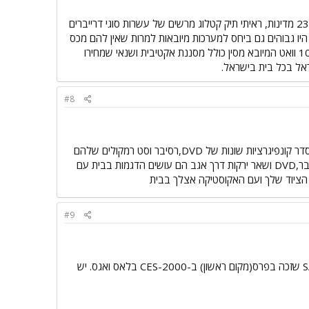
מהיכרות אישית (תיקון לכמה מגברים במפעל) הם מיצאים יח´ טוויטר ומיד בעיקר למערכות ברכב וטלוויזיות לכ 23 מדינות, ראיתי תיק קטלוג מרשים של עשרות סוגי דרייברים
יו גבוהים גם ביחס למערכות מיובאות למרות שאין להם מכס
והובלה. כבר ציינתי ש בבס האקטיבי למשל ( ויסלחו לי על המידע הפנימי ) הם משתמשים במודול - מגבר 100 וואט המיובא מסין כולל מסננת אקטיבית ושנאי שמחירו
#8
ואפשר לבוא בכיף לחנות מפעל שלהם בנס ציונה ולקבל הדגמות על כל המוצרים ואני יודע גם שאפשר לסדר קונפיגרציות שונות של DVD,רסיבר וסט רמקולים שלהם
המחיר יחסית זול כראה כי ככה זה אולי יפתה יותר את הלקוחות לקנות את הרמקולים שלהם בשילוב עם רסיבר,DVD ושאר ירקות דרך אגב הם עושים הדגמות בבית עם
#9
הם לא מייצאים רק אלמנטים לחברות HI-END אלא גם מייצאים רמקולים לווינים שהדגם המוביל הוא SA-2 שזכה בפרס(מקום ראשון) ב-CES-2000 בלאס ואגס. יש