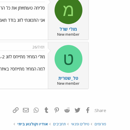
מ
סליחה טעות!!!תן את כל הרכ
אני התכוונתי לזוג בודד תאמ
מולי שרל
New member
26/7/01
ט
מולי המחיר מתייחס לזוג SA-2?
למה המחיר מתייחס? באיזה 
טל_שטרית
New member
פייסבוק
Twitter
Reddit
Pinterest
Tumblr
WhatsApp
דואר אלקטרונ
הוסף קי
Share:
פורומים
טיולים ופנאי
תחביבים
אודיו וקולנוע ביתי