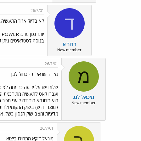
26/7/01
ד
לא בדיוק איזור התעשיה... ../s/Emo8.gif
י
בנוסף לסטלאיטים ניתן לשמוע את הרמקולי
דרור א
New member
26/7/01
מ
גאווה ישראלית - כחול לבן
מיכאל לנג
New member
מדיניות ומצב שוק הנסיון כשל. א
26/7/01
ר
מוראל דוקא התחילו ביצוא