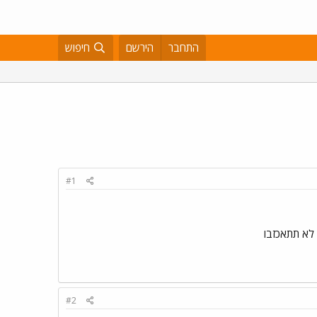
התחבר
הירשם
חיפוש
#1
 לא תתאכזבו
#2