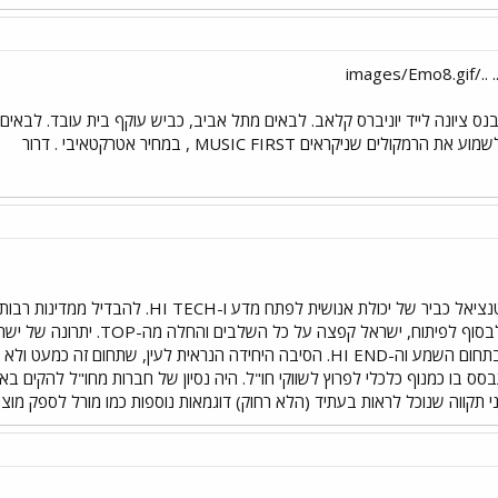
image
ותר נכון מרכז POWER בנס ציונה לייד יוניברס קלאב. לבאים מתל אביב, כביש עוקף בית ע
ם שניקראים MUSIC FIRST , במחיר אטרקטאיבי . דרור
היא הדוגמא היחידה שאני מכיר בתחום השמע וה-HI END. הסיבה היחידה הנראית ל
ני תקווה שנוכל לראות בעתיד (הלא רחוק) דוגמאות נוספות כמו מורל לספק מוצרי