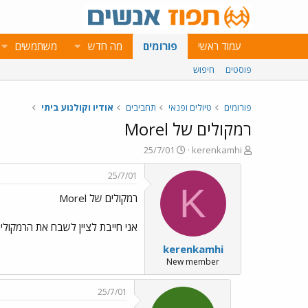
עמוד ראשי
פורומים
מה חדש
משתמשים
פוסטים
חיפוש
פורומים
טיולים ופנאי
תחביבים
אודיו וקולנוע ביתי
רמקולים של Morel
פ
פ
25/7/01
kerenkamhi
ו
ו
ת
ר
25/7/01
ח
ס
K
רמקולים של Morel
ה
ם
נ
ב
ו
ת
אני חייבת לציין לשבח את הרמקולי
ש
א
kerenkamhi
א
ר
י
New member
ך
25/7/01