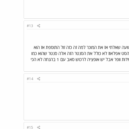
#13
תי(יכול להיות שאני טועה שאלתי אז את המוכר למה זה כזה זול התוספת אז הוא
רים זאת במחירי עלות כדיי שההצעה תיהיה יותר מפתה) לגבי הסנטר הוא מדגם C5 אבל הסט אפלאוז לא כולל את הסנטר הזה אלה סנטר שהוא כמו
הסטליטיים SA2 אם אני לא טועה זאת אומרת כל 5 הרמקולים הם מאותו הדגם. הסאב שלהם הוא עם 2 יחידות וופר אבל יש אופציה לרכוש סאב עם 1 בהנחה לא הכי
#14
#15