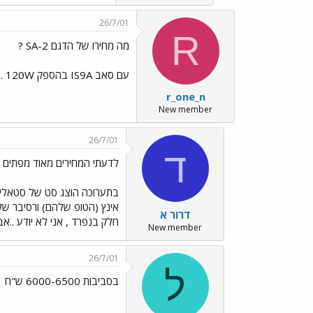
26/7/01
R
מה מחירו של הדגם SA-2 ?
עם סאב IS9A בהספק 120W . ראיתי בחנויות רק את הדגם הפשוט יותר ב3500 ש"ח תודה רונן
r_one_n
New member
26/7/01
ד
לדעתי המחירים מאוד מפתים !
אינץ (הטופ שלהם) ורסיבר של אונקיו 585 .... כול זה ב 12000 שקל !! לדעתי מחיר מציאה, לסט שלא מבייש שום חבר
דרור א
חלק בנפרד , אני לא יודע ..אב
New member
26/7/01
ל
בסביבות 6000-6500 ש"ח