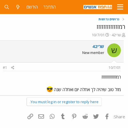
התחבר
הירשם
גרושים גרושות
רמזזזזזזזזזזזזז
פ
פ
שרי42
10/7/01
ו
ו
ת
ר
שרי42
ש
ח
ס
New member
ה
ם
נ
ב
ו
ת
#1
10/7/01
ש
א
א
ר
רמזזזזזזזזזזזזז
י
ך
מזל טוב שיהיה לך אחלה יום ואחלה שנה
You must log in or register to reply here.
פייסבוק
Twitter
Reddit
Pinterest
Tumblr
WhatsApp
דואר אלקטרוני
הוסף קישור
Share: