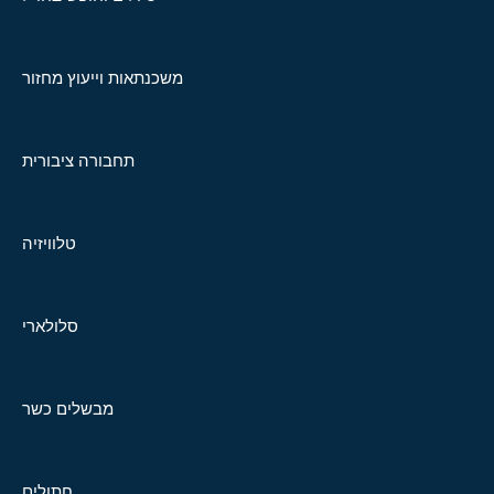
משכנתאות וייעוץ מחזור
תחבורה ציבורית
טלוויזיה
סלולארי
מבשלים כשר
חתולים