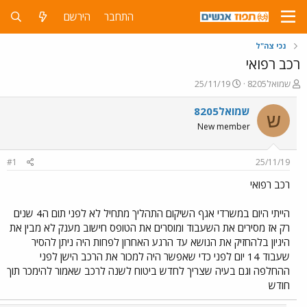
התחבר
הירשם
נכי צה"ל
רכב רפואי
פ
פ
שמואל8205
25/11/19
ו
ו
ת
ר
שמואל8205
ש
ח
ס
New member
ה
ם
נ
ב
ו
ת
#1
25/11/19
ש
א
א
ר
רכב רפואי
י
ך
הייתי היום במשרדי אגף השיקום התהליך מתחיל לא לפני תום ה4 שנים
רק אז מסירים את השעבוד ומוסרים את הטופס חישוב מענק לא מבין את
היגיון בלהחזיק את הנושא עד הרגע האחרון לפחות היה ניתן להסיר
שעבוד 14 יום לפני כדי שאפשר היה למכור את הרכב הישן לפני
ההחלפה וגם בעיה שצריך לחדש ביטוח לשנה לרכב שאמור להימכר תוך
חודש