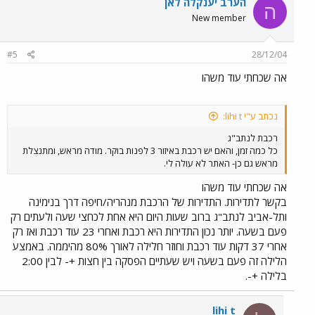
הערב יענקלה לאן
ה
New member
#5
28/12/04
אה שכחתי עוד משהו
נכתב ע"י lihi t:
רכבת לנתב"ג
כל כמה זמן, והאם יש רכבת באיזור 3 לפנות בוקר. מודה מראש, ומתנצלת
מראש גם כן- האתר לא עולה לי.
אה שכחתי עוד משהו
בקשר לתדירות. התדירות של הרכבת מנהריה/חיפה דרך בנימינה
ותל-אביב לנתב"ג ברוב שעות היום היא אחת לכחצי שעה ולעתים רק
פעם בשעה. יותר נכון התדירות היא רכבת ואחרי 23 עוד רכבת ואז רק
אחרי 37 דקות עוד רכבת וחוזר חלילה לאורך 80% מהיממה. באמצע
הלילה זה פעם בשעה ויש שעתיים הפסקה בין חצות +- לבין 2:00
בלילה +-.
lihi t