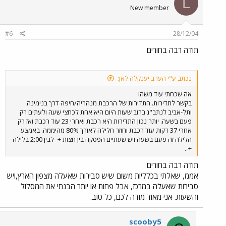
L
New member
#6
28/12/04
תודה רבה בחורים
נכתב ע"י הערב יענקלה לאן:
אה שכחתי עוד משהו
בקשר לתדירות. התדירות של הרכבת מנהריה/חיפה דרך בנימינה
ותל-אביב לנתב"ג ברוב שעות היום היא אחת לכחצי שעה ולעתים רק
פעם בשעה. יותר נכון התדירות היא רכבת ואחרי 23 עוד רכבת ואז רק
אחרי 37 דקות עוד רכבת וחוזר חלילה לאורך 80% מהיממה. באמצע
הלילה זה פעם בשעה ויש שעתיים הפסקה בין חצות +- לבין 2:00 בלילה
+-.
תודה רבה בחורים
אממ, שאלתי בכלליות משום שיש סבירות שאעלה מצפון הארץ,ויש
סבירות שאעלה במרכז, אבל פחות או יותר הבנתי את המסלול
והשעות. אני מאוד מודה לכם, כל טוב.
scooby5