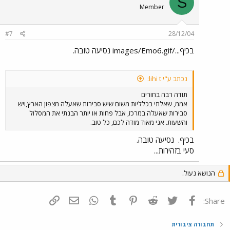
S
Member
#7
28/12/04
בכיף.../images/Emo6.gif נסיעה טובה.
נכתב ע"י lihi t:
תודה רבה בחורים
אממ, שאלתי בכלליות משום שיש סבירות שאעלה מצפון הארץ,ויש
סבירות שאעלה במרכז, אבל פחות או יותר הבנתי את המסלול
והשעות. אני מאוד מודה לכם, כל טוב.
בכיף.
נסיעה טובה.
סעי בזהירות...
הנושא נעול.
פייסבוק
Twitter
Reddit
Pinterest
Tumblr
WhatsApp
דואר אלקטרוני
הוסף קישור
Share:
תחבורה ציבורית