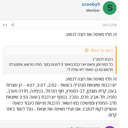
scooby5
S
Member
#4
28/12/04
זה תלוי מאיפה את רוצה לנסוע.
נכתב ע"י lihi t:
רכבת לנתב"ג
כל כמה זמן, והאם יש רכבת באיזור 3 לפנות בוקר. מודה מראש, ומתנצלת
מראש גם כן- האתר לא עולה לי.
זה תלוי מאיפה את רוצה לנסוע.
יש רכבות שיוצאות מנהריה בשעות - 2:02, 3:07, 4:07 - הן עוצרות
בעכו, קרית-מוצקין, לב-המפרץ, חוף הכרמל, בנימינה, חדרה מערב,
נתניה, תל-אביב מרכז, נתב'ג. בנוסף יש רכבת בשעה 3:53 שיוצאת
מלב-המפרץ וממשיכה כמו השאר. הרכבות מגיעות כעבור כשעה
ועשרים דקות לנתב'ג. אם תגידי מאיפה את יוצאת - נוכל לעזור ביותר
קלות.