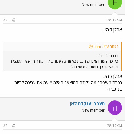
F
New member
#2
28/12/04
אהלן ליהי....
נכתב ע"י lihi t:
רכבת לנתב"ג
כל כמה זמן, והאם יש רכבת באיזור 3 לפנות בוקר. מודה מראש, ומתנצלת
מראש גם כן- האתר לא עולה לי.
אהלן ליהי....
רכבת מאיפה? מה נקודת המוצא? באיזה שעה את צריכה להיות
בנתב"ג?
הערב יענקלה לאן
ה
New member
#3
28/12/04