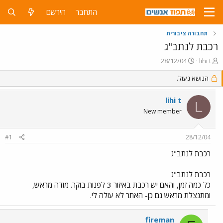
התחבר
הירשם
תחבורה ציבורית
רכבת לנתב"ג
פ
פ
28/12/04
lihi t
ו
ו
ת
ר
הנושא נעול.
ח
ס
ה
ם
lihi t
L
נ
ב
New member
ו
ת
ש
א
א
ר
#1
28/12/04
י
ך
רכבת לנתב"ג
רכבת לנתב"ג
כל כמה זמן, והאם יש רכבת באיזור 3 לפנות בוקר. מודה מראש,
ומתנצלת מראש גם כן- האתר לא עולה לי.
fireman