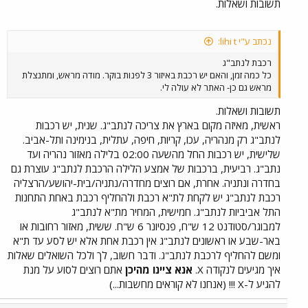
תשובות ושאלות.
נכתב ע"י lihi t:
רכבת לנתב"ג
כל כמה זמן, והאם יש רכבת באיזור 3 לפנות בוקר. מודה מראש, ומתנצלת
מראש גם כן- האתר לא עולה לי.
תשובות ושאלות.
ראשית, מאיזה מקום בארץ את צריכה לנתב"ג. שנית, יש רכבות
לנתב"ג רק מנהריה, עכו, קריות, חיפה, עתלית, בנימינה ותל-אביב.
שלישית, יש רכבות החל מהשעה 02:00 בלילה מאזור נהריה ועד
נתב"ג. רביעית, ברכבות של אמצע הלילה הרכבת לנתב"ג עוצרת גם
בחדרה ונתניה. אחרת, אם רוצים מחדרה/נתניה/בית-יהושע/הרצליה
רכבת לנתב"ג יש לקחת לת"א רכבת ולהחליף רכבת באחת התחנות
התל אביביות לנתב"ג. חמישית, המחיר מת"א לנתב"ג
למבוגר/סטודנט 12 ש"ח, פנסיונר 6 ש"ח. ששית, מאזור רחובות או
באר-שבע או ראשונים לנתב"ג אין רכבת אחת אלא יש לסע עד ת"א
ומשם להחליף לרכבת לנתב"ג. ודבר חשוב, לך ולכל השואלים שאלות
איך מגיעים לנקודה X.
אנא ציינו מהיכן
אתם רוצים לסוע על מנת
להגיע ל-X !!! (אנחנו לא קוראים מחשבות...)