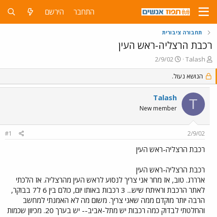
התחבר
הירשם
תחבורה ציבורית
רכבת הרצליה-ראש העין
פ
פ
2/9/02
Talash
ו
ו
ת
הנושא נעול.
ר
ח
ס
ה
ם
Talash
T
נ
ב
New member
ו
ת
ש
א
א
ר
#1
2/9/02
י
ך
רכבת הרצליה-ראש העין
רכבת הרצליה-ראש העין
ארררג. טוב, אז מחר אני צריך לנסוע לראש העין מהרצליה. אז הלכתי
לאתר הרכבת וראיתח שיש... 3 רכבות באותו יום, כולם בין 6 ל7 בבוקר,
הרבה יותר מוקדם ממה שאני צריך. משום מה לא האמנתי למחשב
והחלטתי לבדוק כמה רכבות יש מתל-אביב-- יש בערך 20. מכיוון שכמות