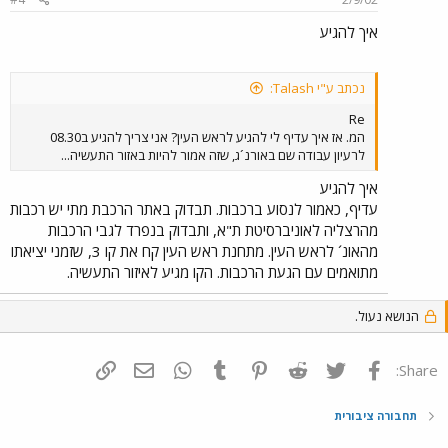
איך להגיע
נכתב ע"י Talash:
Re
המ. אז איך עדיף לי להגיע לראש העין? אני צריך להגיע ב08.30
לרעיון עבודה שם באורנ´ג, שזה אמור להיות באזור התעשיה...
איך להגיע
עדיף, כאמור לנסוע ברכבות. תבדוק באתר הרכבת מתי יש רכבות
מהרצליה לאוניברסיטת ת"א, ותבדוק בנפרד לגבי הרכבות
מהאונ´ לראש העין. מתחנת ראש העין קח את קו 3, שזמני יציאתו
מתואמים עם הגעת הרכבות. הקו מגיע לאיזור התעשיה.
הנושא נעול.
פייסבוק
Twitter
Reddit
Pinterest
Tumblr
WhatsApp
דואר אלקטרוני
הוסף קישור
Share:
תחבורה ציבורית