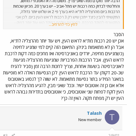
הרבה יותר מוקדם ממה שאני צריך. משום מה לא האמנתי למחשב
והחלטתי לבדוק כמה רכבות יש מתל-אביב-- יש בערך 20. מכיוון שכמות
הרכבות ביום מהרצליה לת"א היא בערך פי 2 או שלוש יותר גדולה,
התקשיתי להבין כיצד ייתכן שיש רק 3 רכבות לראש העין ביום. לכן אני
התקשרתי למוקד הרכבת. הדטבייס שלהם במוקד הוא עוד יותר דפוק--
לחץ כדי להרחיב...
הבחורה שישבה שם אמרה לי
שאין רכבות בכלל מהרצליה לראש
העין
. כששאלתי אותה כיצד זה ייתכן, כאשר יש רכבות מהרצליה לת"א
הסבר
אוניברסיטא ומת"א אוניברסיטא לראש העין, היא סירבה להבין אותי (יותר
אכן יש 20 רכבות מת"א לראש העין, ויש עוד יותר מהרצליה לת"א,
מדי קפה מזיק למוח). אי לכך ובהתאם לזאת אני כנראה אקח אוטובוס. נ.ב.
אבל הן לא מתואמות ביניהן. התיאום הזה קיים למי שמגיע לחיפה
איפה רכבת ישראל מוצאת [מתכנתים] כאלה מונגולוידים?
(כשמגיעים מחיפה, יורדים באוניברסיטה ואז מחכים כמה דקות לרכבת
לראש העין). אבל הרכבות הפרבריות שמגיעות מהרצליה מגיעות
לאוניברסיטה בשעות אחרות, וצריך לחכות הרבה זמן (סביר להניח
שכ-20 דקות) עד הרכבת לראש העין. לכן הנסיעות האלה לא מופיעות
במאגר המידע בתור נסיעות מתואמות. לא שווה לך לנסוע באוטובוס
אלא אם כן זה אוטובוס ישיר. וככל שאני מבין, להגיע מהרצליה לראש
העין לוקח לפחות שני אוטובוסים, כי אוטובוסים בתדירות גבוהה לראש
העין יש רק מפתח תקוה. האין זה כך?
Talash
T
New member
#3
2/9/02