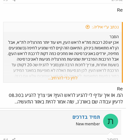
Re
נכתב ע"י איליה.:
הסבר
אכן יש 20 רכבות מת"א לראש העין, ויש עוד יותר מהרצליה לת"א, אבל
הן לא מתואמות ביניהן. התיאום הזה קיים למי שמגיע לחיפה (כשמגיעים
מחיפה, יורדים באוניברסיטה ואז מחכים כמה דקות לרכבת לראש העין).
אבל הרכבות הפרבריות שמגיעות מהרצליה מגיעות לאוניברסיטה
בשעות אחרות, וצריך לחכות הרבה זמן (סביר להניח שכ-20 דקות) עד
הרכבת לראש העין. לכן הנסיעות האלה לא מופיעות במאגר המידע
בתור נסיעות מתואמות. לא שווה לך לנסוע באוטובוס אלא אם כן זה
לחץ כדי להרחיב...
אוטובוס ישיר. וככל שאני מבין, להגיע מהרצליה לראש העין לוקח
לפחות שני אוטובוסים, כי אוטובוסים בתדירות גבוהה לראש העין יש רק
Re
מפתח תקוה. האין זה כך?
המ. אז איך עדיף לי להגיע לראש העין? אני צריך להגיע ב08.30
לרעיון עבודה שם באורנ´ג, שזה אמור להיות באזור התעשיה...
תמיד בדרכים
ת
New member
#4
2/9/02