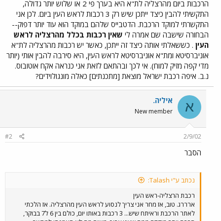
הרכבות ביום מהרצליה לת"א היא בערך פי 2 או שלוש יותר גדולה,
התקשיתי להבין כיצד ייתכן שיש רק 3 רכבות לראש העין ביום. לכן אני
התקשרתי למוקד הרכבת. הדטבייס שלהם במוקד הוא עוד יותר דפוק--
הבחורה שישבה שם אמרה לי
שאין רכבות בכלל מהרצליה לראש
העין
. כששאלתי אותה כיצד זה ייתכן, כאשר יש רכבות מהרצליה לת"א
אוניברסיטא ומת"א אוניברסיטא לראש העין, היא סירבה להבין אותי (יותר
מדי קפה מזיק למוח). אי לכך ובהתאם לזאת אני כנראה אקח אוטובוס.
נ.ב. איפה רכבת ישראל מוצאת [מתכנתים] כאלה מונגולוידים?
איליה.
א
New member
#2
2/9/02
הסבר
נכתב ע"י Talash:
רכבת הרצליה-ראש העין
ארררג. טוב, אז מחר אני צריך לנסוע לראש העין מהרצליה. אז הלכתי
לאתר הרכבת וראיתח שיש... 3 רכבות באותו יום, כולם בין 6 ל7 בבוקר,