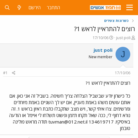
התחבר
הירשם
כשרונות צעירים
רוצים להתראיין לראש 1?
פ
פ
17/10/06
just poli
ו
ו
ת
ר
just poli
J
ח
ס
New member
ה
ם
נ
ב
ו
ת
#1
17/10/06
ש
א
א
ר
רוצים להתראיין לראש 1?
י
ך
כל כישרון יודע שבשביל הצלחה צריך חשיפה. בשביל זה אני כאן. אם
אותם עושים משהו באמת מעניין, אם יש לך השגיים באמת מיוחדים
ומרשימים. צרו איתי קשר, ויש מצב שתקבלו כתבת ראיון בראש 1. זה
נורא דחוף לי, ככה שאל תקחו ת'זמן ופשוט תשלחו לי איימל או הודעה
באיסיקיו.
tuvman@012.net.il
134619717 תודה מראש פולינה
טובמן