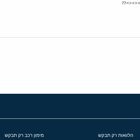
><><>??
י
שור
הלוואות רק תבקש
מימון רכב רק תבקש