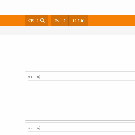
התחבר
הירשם
חיפוש
#1
#2