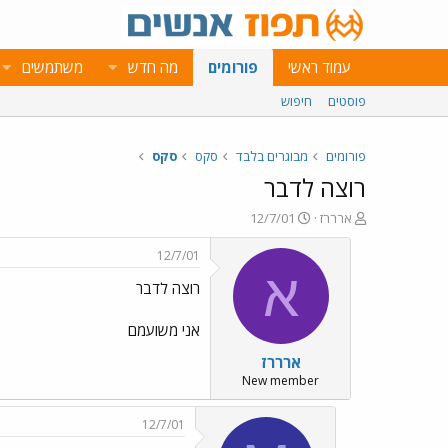
עמוד ראשי
פורומים
מה חדש
משתמשים
פוסטים
חיפוש
פורומים
מבוגרים בלבד
סקס
סקס
רוצה לדבר
פ
פ
ארררז
12/7/01
ו
ו
ת
ר
12/7/01
ח
ס
א
רוצה לדבר
ה
ם
נ
ב
ו
ת
אני משועמם
ש
א
ארררז
א
ר
י
New member
ך
12/7/01