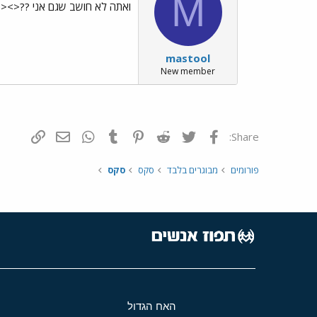
M
ואתה לא חושב שגם אני ??<><
mastool
New member
פייסבוק
Twitter
Reddit
Pinterest
Tumblr
WhatsApp
דואר אלקטרונ
הוסף קי
Share:
פורומים
מבוגרים בלבד
סקס
סקס
האח הגדול