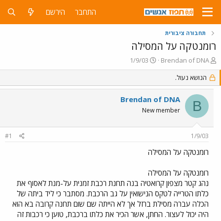
התחבר
הירשם
תחבורה ציבורית
רומנטקה על המסילה
פ
פ
1/9/03
Brendan of DNA
ו
ו
ת
הנושא נעול.
ר
ח
ס
ה
ם
Brendan of DNA
B
נ
ב
New member
ו
ת
ש
א
א
ר
#1
1/9/03
י
ך
רומנטקה על המסילה
רומנטקה על המסילה
נהג קטר מצפון קרואטיה בנה תחנת רכבת זמנית על-מנת לאסוף את
כלתו הטרייה לטקס הנישואין על גב הרכבת. מסתבר כי ליד ביתה של
הכלה עברה מסילת ברזל אך לא הייתה שם שום תחנה קרובה בא הוא
היה יכול לעצור. החתן, אשר הכיר את כלתו ברכבת, טוען כי רכבות זה