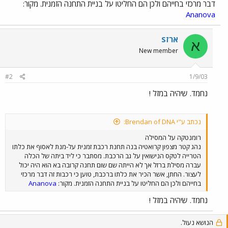
דבר מרכזי בחייהם ולכן הם החליטו על בניית התחנה הזמנית. מקור:
Ananova
ארזS
א
New member
#2
1/9/03
נחמד. שיהיה במזל !
נכתב ע"י Brendan of DNA:
רומנטקה על המסילה
נהג קטר מצפון קרואטיה בנה תחנת רכבת זמנית על-מנת לאסוף את כלתו
הטרייה לטקס הנישואין על גב הרכבת. מסתבר כי ליד ביתה של הכלה
עברה מסילת ברזל אך לא הייתה שם שום תחנה קרובה בא הוא היה יכול
לעצור. החתן, אשר הכיר את כלתו ברכבת, טוען כי רכבות זה דבר מרכזי
בחייהם ולכן הם החליטו על בניית התחנה הזמנית. מקור:
Ananova
נחמד. שיהיה במזל !
הנושא נעול.