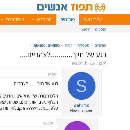
עמוד ראשי
פורומים
מה חדש
משתמשים
פוסטים
חיפוש
פורומים
משפחה
זוגיות
נשואים ונשואות
רגע של חיוך...........לצהריים....
פ
פ
9/8/01
sahr12
ו
ו
ת
ר
9/8/01
ח
ס
S
רגע של חיוך...........לצהריים....
ה
ם
נ
ב
ו
ת
ש
א
sahr12
א
ר
טלפון....מכלוף????התקבלת! תודה,תודה אומר מכלוף רק שאלה קטנה.
י
New member
ך
9/8/01