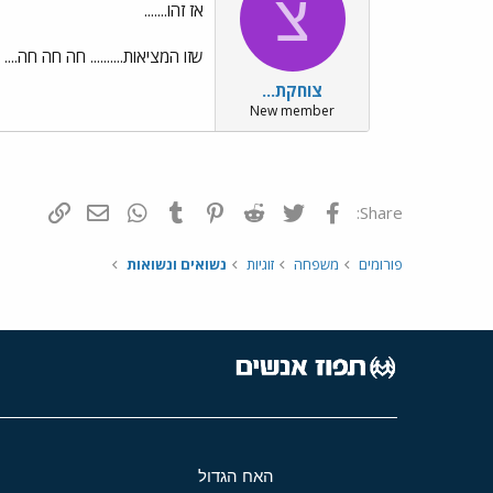
צ
אז זהו.......
שזו המציאות.......... חה חה חה.
צוחקת...
New member
פייסבוק
Twitter
Reddit
Pinterest
Tumblr
WhatsApp
דואר אלקטרונ
הוסף קי
Share:
פורומים
משפחה
זוגיות
נשואים ונשואות
האח הגדול