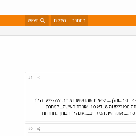
התחבר
הירשם
חיפוש
#1
הלכו חבורה של מרוקאים וגרוזינים למבחני מיון למשטרה.... נתנו לכולם שאלון.... "כמה זה 4+4....." מכלוף ענה ש4+4 =10....והלך.... שואלת אותו אישתו איך היה?????עונה לה
מכלוף...עזבי אותך סתם שטויות שאלו כמה זה 4+4...וזהו.... ומה ענית שאלה האישה?? שזה 10 אומר לה מכלוף....אתה מפגר??!! זה 8...לא 10...אומרת האישה... למחרת
#2