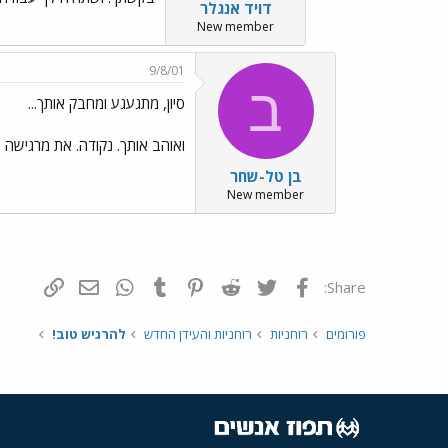
דויד אנגלר
New member
9/8/01
ב
סיון, מתגעגע ומחבק אותך...
ואוהב אותך. נקודה. את מרגישה את
בן טל-שחר
New member
פייסבוק
Twitter
Reddit
Pinterest
Tumblr
WhatsApp
דואר אלקטרונ
הוסף קי
Share:
פורומים
רוחניות
רוחניות והעידן החדש
להרגיש טוב!