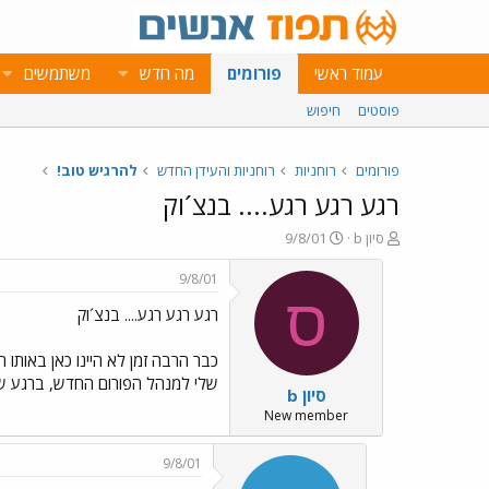
עמוד ראשי
פורומים
מה חדש
משתמשים
פוסטים
חיפוש
פורומים
רוחניות
רוחניות והעידן החדש
להרגיש טוב!
רגע רגע רגע.... בנצ´וק
פ
פ
סיון b
9/8/01
ו
ו
ת
ר
9/8/01
ח
ס
ס
רגע רגע רגע.... בנצ´וק
ה
ם
נ
ב
ו
ת
כבר הרבה זמן לא היינו כאן באותו ה
ש
א
שלי למנהל הפורום החדש, ברגע שגי
סיון b
א
ר
י
New member
ך
9/8/01