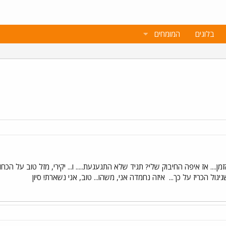
בלוגים
המומחים
זמן.... אז איפה החיבוק שלי? תגיד שלא התגעגעת..... ו... יקירי, מזל טוב על 
גול הכריז על כך...
איזה נחמדה אני, משהו... טוב, אני נשארת! סיון