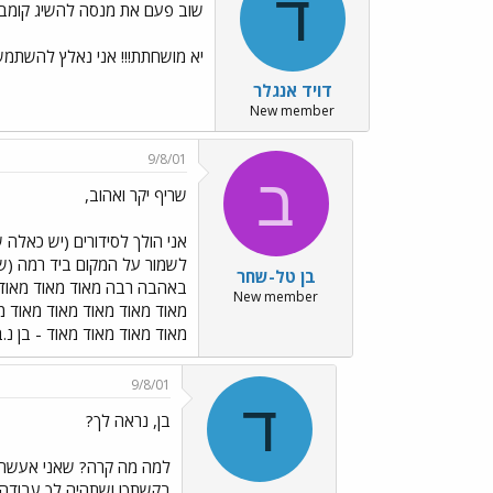
ד
שוב פעם את מנסה להשיג קומבי
יא מושחתת!!! אני נאלץ להשתמש 
דויד אנגלר
New member
9/8/01
ב
שריף יקר ואהוב,
אני הולך לסידורים (יש כאלה 
לשמור על המקום ביד רמה (ש
בן טל-שחר
באהבה רבה מאוד מאוד מאוד מ
New member
מאוד מאוד מאוד מאוד מאוד מ
מאוד מאוד מאוד מאוד - בן נ.ב
9/8/01
ד
בן, נראה לך?
למה מה קרה? שאני אעשה כפ
בקשתך! ושתהיה לך עבודה כ