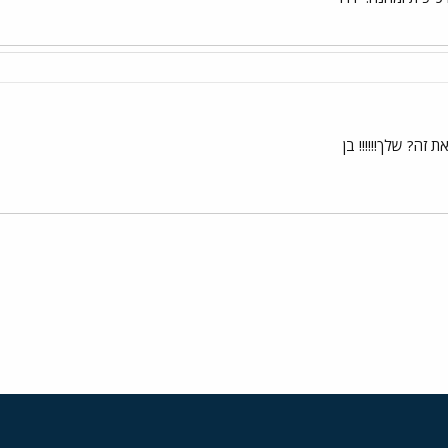
 זה? שלך!!!!!! בן
י
שור