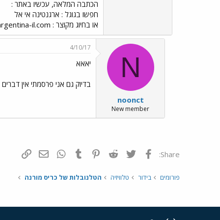
הכתבה המלאה, עכשיו באתר :
חפשו בגוגל : ארגנטינה אי אל
או בחיוג מקוצר : argentina-il.com
4/10/17
N
יאאא
בדיוק גם אני פרסמתי אין דברים 
noonct
New member
פייסבוק
Twitter
Reddit
Pinterest
Tumblr
WhatsApp
דואר אלקטרונ
הוסף קי
Share:
פורומים
בידור
טלוויזיה
הטלנובלות של כריס מורנה