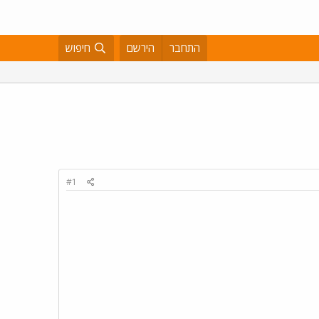
התחבר
הירשם
חיפוש
#1