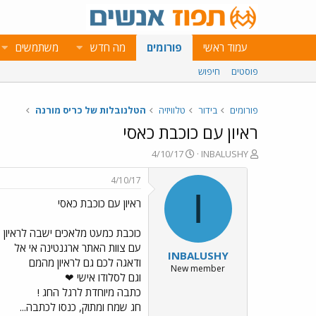
עמוד ראשי
פורומים
מה חדש
משתמשים
פוסטים
חיפוש
פורומים
בידור
טלוויזיה
הטלנובלות של כריס מורנה
ראיון עם כוכבת כאסי
פ
פ
4/10/17
INBALUSHY
ו
ו
ת
ר
4/10/17
ח
ס
I
ראיון עם כוכבת כאסי
ה
ם
נ
ב
ו
ת
כוכבת כמעט מלאכים ישבה לראיון 
ש
א
עם צוות האתר ארגנטינה אי אל
INBALUSHY
א
ר
ודאגה לכם גם לראיון מהמם
י
New member
וגם לסלודו אישי ❤
ך
כתבה מיוחדת לרגל החג !
חג שמח ומתוק, כנסו לכתבה...