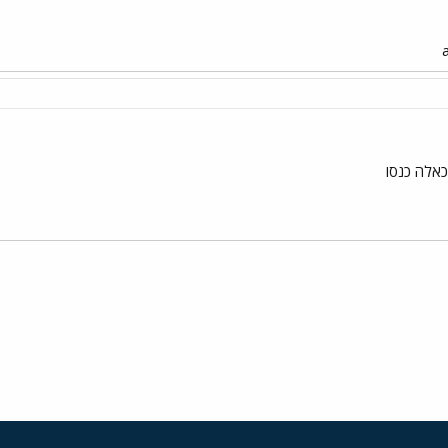
כאלה כנסו
י
שור