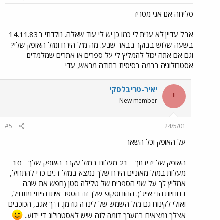
סליחה אם אני מטריד
אבל עדיין לא ענית לי כמו כן יש לי עוד שאלה. נולדתי ב14.11.83
בשעה שלוש בבוקר בבאר שבע. מה מזל הירח ומזל האופק שלי?
וגם אם אתה יכול להמליץ לי על ספרים או אתרים שמלמדים
אסטרולוגיה ברמה בסיסית בתודה מראש, עדי
יאיר-טריבלסקי
י
New member
#5
24/5/01
על האופק וכל השאר
האופק של ידידתך - 21 מעלות במזל עקרב האופק שלך - 10
מעלות במזל מאזניים הירח שלך נמצא במזל דגים כדי להתחיל,
אמליץ לך על שני הספרים של טלילה סטן (חפש את שמה
בחנויות הני אייג`). ההורוסקופ שלך זה הספר איתו הייתי מתחיל,
ואולי לקינוח גם מזל השמש של לינדה גודמן. דרך אגב, הכוכבים
אצלך נמצאים במערך דומה לזה שיש לאסטרולוג די ידוע..