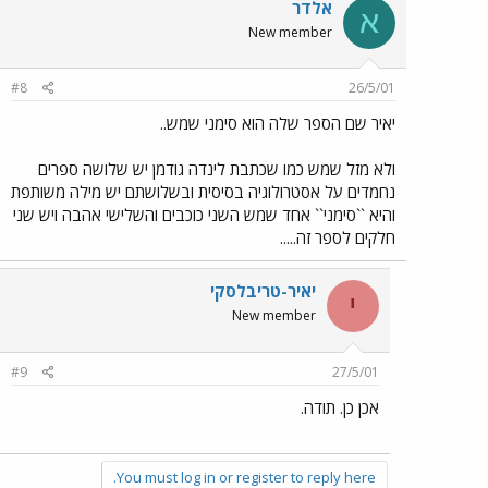
אלדר
א
New member
#8
26/5/01
יאיר שם הספר שלה הוא סימני שמש..
ולא מזל שמש כמו שכתבת לינדה גודמן יש שלושה ספרים
נחמדים על אסטרולוגיה בסיסית ובשלושתם יש מילה משותפת
והיא ``סימני`` אחד שמש השני כוכבים והשלישי אהבה ויש שני
חלקים לספר זה.....
יאיר-טריבלסקי
י
New member
#9
27/5/01
אכן כן. תודה.
You must log in or register to reply here.