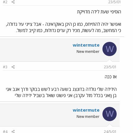
#2
23/5/01
הוסיפי שעת לידה מדוייקת
ואפשר יהיה להתייחס, כמו כן היכן באוקראינה - אבל צייני עיר גדולה,
כי המחשב, מה לעשות, מכיר רק ערים גדולות, כמו קייב למשל.
wintermute
W
New member
#3
23/5/01
אז ככה
הידידה שלי נולדה בדונצג בשעה רבע לשש בבוקר ודרך אגב אני
בן (ואני בכלל מזל עקרב) אני פשוט שואל בשביל ידידה שלי
wintermute
W
New member
#4
24/5/01