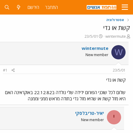
התחבר
הירשם
אסטרולוגיה
קשת או גדי
פ
פ
23/5/01
wintermute
ו
ו
ת
ר
wintermute
W
ח
ס
New member
ה
ם
נ
ב
ו
ת
#1
23/5/01
ש
א
א
ר
קשת או גדי
י
ך
שלום לכל שוכני הפורום ידידה שלי נולדה ב22.12.82 באוקראינה האם
היא מזל קשת או שהיא מזל גדי בתודה מראש ממני וממנה
יאיר-טריבלסקי
י
New member