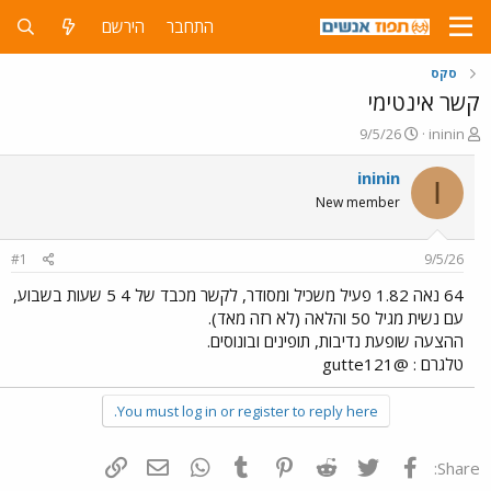
התחבר
הירשם
סקס
קשר אינטימי
פ
פ
9/5/26
ininin
ו
ו
ת
ר
ininin
I
ח
ס
New member
ה
ם
נ
ב
ו
ת
#1
9/5/26
ש
א
א
ר
64 נאה 1.82 פעיל משכיל ומסודר, לקשר מכבד של 4 5 שעות בשבוע,
י
עם נשית מגיל 50 והלאה (לא רזה מאד).
ך
ההצעה שופעת נדיבות, תופינים ובונוסים.
טלגרם : @gutte121
You must log in or register to reply here.
פייסבוק
Twitter
Reddit
Pinterest
Tumblr
WhatsApp
דואר אלקטרוני
הוסף קישור
Share: