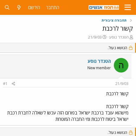
התחבר
הירשם
תחבורה ציבורית
קשור לרכבת
פ
פ
הטנדר נוסע
21/9/03
ו
ו
ת
הנושא נעול.
ר
ח
ס
ה
ם
הטנדר נוסע
ה
נ
ב
New member
ו
ת
ש
א
א
ר
#1
21/9/03
י
ך
קשור לרכבת
קשור לרכבת
מישהוא עובד ברכבת ישראל בפורום הזה עכשו לשאלה לחברת רכבת
ישראל ביטוח לרכבות ומי החברה המוטחת
הנושא נעול.