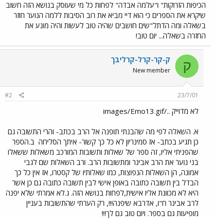
הכיפות הזרוקות" ו"עלמה אבדה" לפחות כל מי שעוסק בנושא הזה חשוב
שיקרא את הספרים כי הוא דיי מביא את רוב הסיבות ללמה הנוער חוזר
בשאלה ומה הדתל"שים חושבים שהיה טוב לעשות והיה מונע את
החזרה בשאלה... יום טוב!
ק-קר-קרל-קרליבך
ק
New member
#2
23/7/01
לא מדוייק ../images/Emo13.gif
א. השאלה לפי מה שהבנתי תופנה אל הרב בכתב- והרי התשובה גם
כן תגיע בכתב- אז סמינריון לא כל כך קשור- איתך הסליחה
ב.הספר
שהפניתי אליו, זה ספר של שאלות ותשובות המורכב משאלות ששאלו
בני נוער את הרב אבינר ומתשובות הרב. ורב השאלות שם לגבי
אמונה, הן השאלות הנפוצות, כמו שאלותיו של קסטרו, אז אין כל כך
הבדל בין תשובה כתובה באופן אישי לבין תשובה כתובה גם כן אשר
היא לא מכוונת אליו אישית,לפחות בנושא הזה. ג.לא אמרתי שלא יפנה
לרב אבינר ח"ו, אדרבא שיפנה!!!, רק הערתי שהתשובות בעניין
מופיעות גם בספר. ויום טוב גם לך!!!