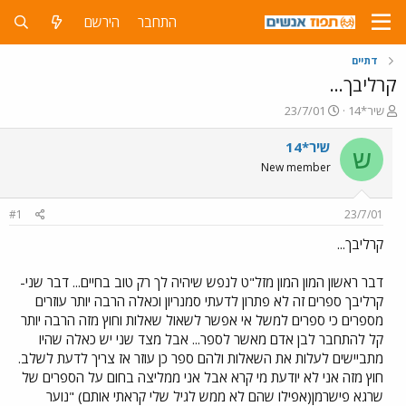
התחבר
הירשם
דתיים
קרליבך...
פ
פ
שיר*14
23/7/01
ו
ו
ת
ר
שיר*14
ש
ח
ס
New member
ה
ם
נ
ב
ו
ת
#1
23/7/01
ש
א
א
ר
קרליבך...
י
ך
דבר ראשון המון המון מזל"ט לנפש שיהיה לך רק טוב בחיים... דבר שני-
קרליבך ספרים זה לא פתרון לדעתי סמנריון וכאלה הרבה יותר עוזרים
מספרים כי ספרים למשל אי אפשר לשאול שאלות וחוץ מזה הרבה יותר
קל להתחבר לבן אדם מאשר לספר... אבל מצד שני יש כאלה שהיו
מתביישים לעלות את השאלות ולהם ספר כן עוזר אז צריך לדעת לשלב.
חוץ מזה אני לא יודעת מי קרא אבל אני ממליצה בחום על הספרים של
שרגא פישרמן(אפילו שהם לא ממש לגיל שלי קראתי אותם) "נוער