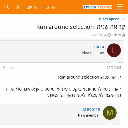
התחבר
הירשם
גרפיקה ודפוס
קריאה שניה. Run around selection
פ
פ
27/12/04
libro
ו
ו
ת
ר
libro
L
ח
ס
New member
ה
ם
נ
ב
ו
ת
#1
27/12/04
ש
א
א
ר
קריאה שניה. Run around selection
י
ך
לאחר ניסיון להטמעת אובייקט גרפי מעל טקסט כראן אראונד סלקשן, זה
מה שיצא. לא מצליח לעשות זאת. יש הצעות?
Macpire
M
New member