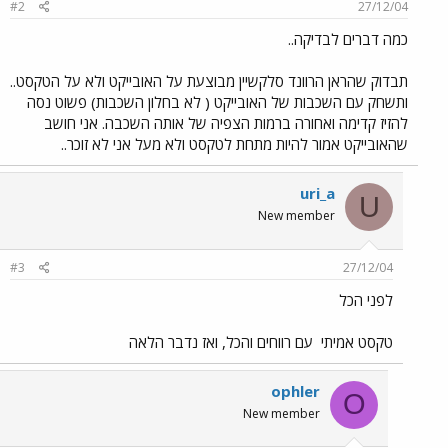
#2
27/12/04
כמה דברים לבדיקה..
תבדוק שהראן הרוונד סלקשיין מבוצעת על האובייקט ולא על הטקסט..
ותשחק עם השכבות של האובייקט ( לא בחלון השכבות) פשוט נסה
להזיז קדימה ואחורה ברמות הצפיה של אותה השכבה. אני חושב
שהאובייקט אמור להיות מתחת לטקסט ולא מעל אני לא זוכר..
uri_a
U
New member
#3
27/12/04
לפני הכל
טקסט אמיתי
עם רווחים והכל, ואז נדבר הלאה
ophler
O
New member