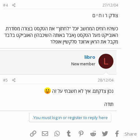
#4
27/12/04
צודק: ר ו ח י ם
כשיהיו רוחים המחשב יוכל "לחתוך" את הטקסט בצורה מסודרת.
האובייקט מעל הטקסט (אבל באותה השיכבה!) האובייקט בלבד
מקבל את הראן ארוונד סלקשיין אופלר
libro
L
New member
#5
28/12/04
נכון צדקתם. איך לא חשבתי על זה
תודה
You must log in or register to reply here.
פייסבוק
Twitter
Reddit
Pinterest
Tumblr
WhatsApp
דואר אלקטרוני
הוסף קישור
Share: