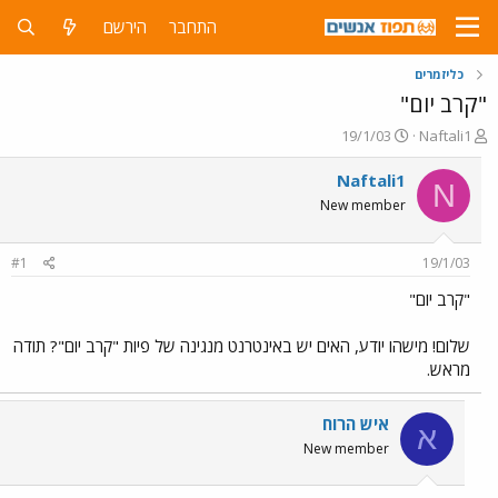
התחבר
הירשם
כליזמרים
"קרב יום"
פ
פ
19/1/03
Naftali1
ו
ו
ת
ר
Naftali1
N
ח
ס
New member
ה
ם
נ
ב
ו
ת
#1
19/1/03
ש
א
א
ר
"קרב יום"
י
ך
שלום! מישהו יודע, האים יש באינטרנט מנגינה של פיות "קרב יום"? תודה
מראש.
איש הרוח
א
New member