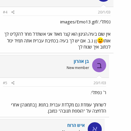
#4
20/1/03
נפתלי../images/Emo13.gif
אין שום בעיה.הניגון הוא קצר מאוד אני אשתדל מחר להקליט לך
אותו
)) נ.ב. אם יש לך בעיה בכתיבת עברית אתה תמיד יכול
לכתוב איך שנוח לך
בן אהרון
ב
New member
#5
20/1/03
ר´ נפתלי.
לשרותך עומדת גם מקלדת עברית בתפוז. [בתמונה] אחרי
הלחיצה על "הוספת תגובה" כמובן.
איש הרוח
א