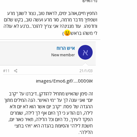
מי האיש
החפץ חיים,אוהב ימים, לראות טוב, נצור לשונך מרע
ושפתיך מדבר מרמה, סור מרע ועשה טוב, בקש שלום
ורודפהו.
עוד מנגינה? אני צריך להזכר...כרגע לא עולה
לי משהו בראש
)
איש הרוח
א
New member
#11
21/1/03
אופססס...../images/Emo6.gif
זה סימן שהאיש מתחיל להזדקן...דיברנו על "קרב
יום" ואני עונה לך על "מי האיש". הנה המילים מתוך
ההגדה של פסח. "קרב יום אשר הוא לא יום ולא
לילה, רם הודע כי לך היום אף לך לילה, שומרים
הפקד לעירך, כל היום וכל הלילה, תאיר כאור יום,
חשכת לילה" והסיומת בהגדה היא "ויהי בחצי
הלילה".