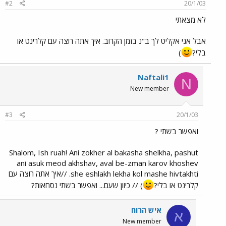
#2
20/1/03
לא מצאתי
אבל אני אקליט לך ב"נ בזמן הקרוב. איך אתה רוצה עם קלרינט או
בלי?
)
Naftali1
N
New member
#3
20/1/03
ואפשר בשתי ?
Shalom, Ish ruah! Ani zokher al bakasha shelkha, pashut
ani asuk meod akhshav, aval be-zman karov khoshev
she eshlakh lekha kol mashe hivtakhti. //איך אתה רוצה עם
קלרינט או בלי?
) // כיוון שעם... ואפשר בשתי נסחאות?
איש הרוח
א
New member