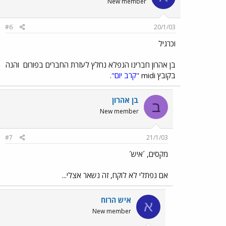
New member
#6
20/1/03
וכרגיל
בן אהרון חברינו הנפלא נחלץ לעזרת החברים בפורום
והנה
בקובץ midi
"קרב יום"
.
בן אהרון
ב
New member
#7
21/1/03
מקסים, ´איש´
אם נפתלי לא לוקח, זה נשאר אצלי...
איש הרוח
א
New member