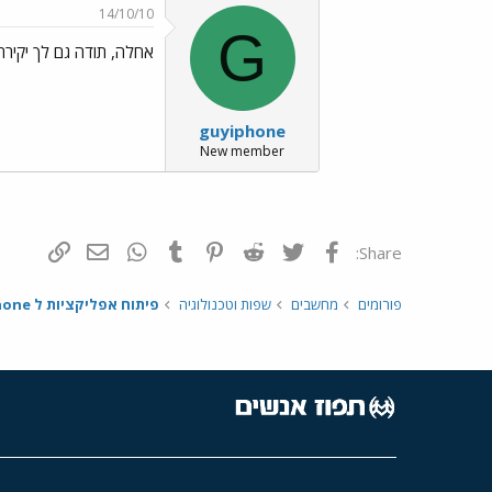
14/10/10
G
אחלה, תודה גם לך יקירתי על ה 
guyiphone
New member
פייסבוק
Twitter
Reddit
Pinterest
Tumblr
WhatsApp
דואר אלקטרונ
הוסף קי
Share:
פורומים
מחשבים
שפות וטכנולוגיה
פיתוח אפליקציות ל iPhone