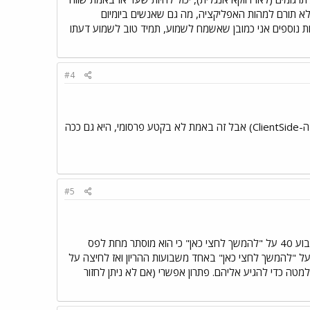
יכנס לפיתוחים נוספים ... זה לא תורם למהות האפליקציה, מה גם שאנשים ביומיום
ות נוספים אני כמובן שאשמח לשמוע, תמיד טוב לשמוע דעתו
#4
לגבי סעיף 2, לדוגמא יש אפליקציה שנקראת ShlomoSixt. אני אמנם עשיתי את האפליקציה (לפחות את ה-ClientSide) אבל זה באמת לא בקטע פרסומי, היא גם ככה
#5
1. לאחר הזנת תאריך המחזור האחרון ולחיצה על "אשר" עוברים לפירוט שבועות ההריון. לא ניתן ללחוץ בשבוע 40 על "להמשך לחצי כאן" כי הוא מוסתר מחת לפס
חיצה על "להמשך לחצי כאן" באחד משבועות ההריון ואז לחיצה על
 פעם יש לגלול למטה כדי להגיע אליהם. פתרון אפשרי (אם לא ניתן לחזור