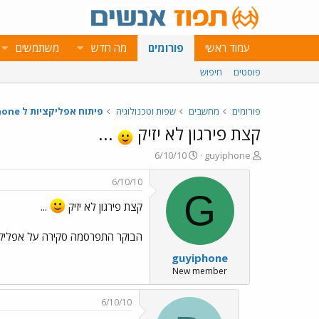
עמוד ראשי
פורומים
מה חדש
משתמשים
פוסטים
חיפוש
פורומים
מחשבים
שפות וטכנולוגיה
פיתוח אפליקציות ל iPhone
קצת פירגון לא יזיק
...
פ
פ
6/10/10
guyiphone
ו
ו
ת
ר
6/10/10
ח
ס
G
ה
ם
קצת פירגון לא יזיק
...
נ
ב
ו
ת
הבוקר התפרסמה סקירה על אפליק
ש
א
guyiphone
א
ר
י
New member
ך
6/10/10