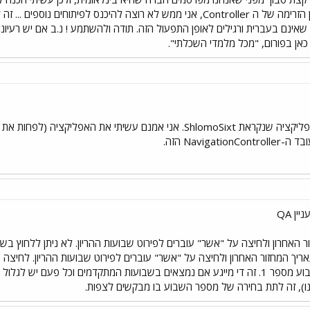
להוריד את זה, נראה. 2. בעניין הזרימה של ה Controller, אני ממש לא רוצה לה
אינם בעברית ורגילים לאופן התפעול הזה. תודה ולהשתמע ! נ.ב אם יש רעיונ
כאן בפורום, "מכל מלמדי השכלתי".
Naviga הזה.
ן QA
חר הזנת תאריך המחזור האחרון ולחיצה על "אשר" עוברים לפירוט שבועות ההריון. ל
"מעקב הריון", מקפיצה לשבוע מספר 1. זה די מייגע אם נמצאים בשבועות המתקדמים וכל
ינו), זה לתת בחירה של מספר השבוע בו מבקשים לצפות.