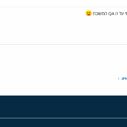
QA המשובח
י
שור