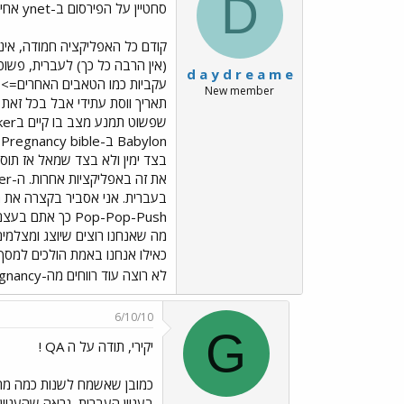
D
סחטיין על הפירסום ב-ynet אחי..
d a y d r e a m e
New member
לא רוצה עוד רווחים מה-Pregnancy..?
6/10/10
G
יקירי, תודה על ה QA !
בעניין העברית, נראה שהעניין