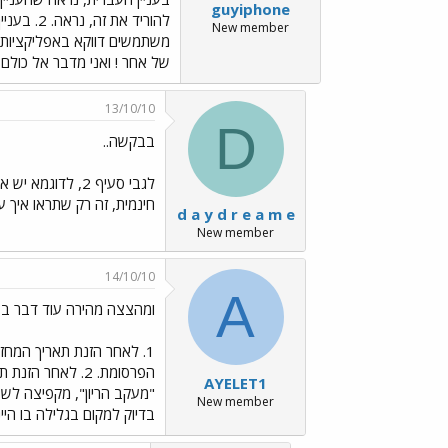
guyiphone
New member
משתמשים דווקא באפליקציות ש
של אחר ! ואני מדבר אל כולם 
13/10/10
D
בבקשה..
חינמית, זה רק שתראו איך עובד ה-tionController
d a y d r e a m e
New member
14/10/10
A
ומהצצה מהירה עוד דבר בעניי
הפרסומת. 2. לא
AYELET1
New member
בדיוק למקום בגלילה בו הי