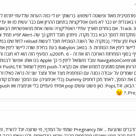
תאריך ווסת עתידי אבל בכל זאת
Babylon ב-Pregnancy bible ליישר לימין את הכותרות. 5
בצד ימין ולא בצד שמאל אז תוסיף בסוף המחרוזת הארוכה
 קצת סבוך מפני שאנחנו מפרסמים חברה שהיא בינלאומית, ולכן עשיתי הכנה לת