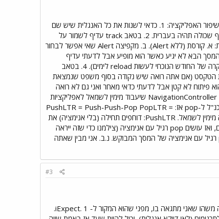
קודם כל האפליקציה חמודה, אינפורמטיבית מאוד ופשוטה לשימוש. ברשותך יש לי כמה הערות שלדעתי יתרמו לשיפור האפליקציה: 1. כדאי לשנות את כל האנגלית שיש שם
(אין הרבה כל כך) לעברית, פשוט באנגלית יש כבר לא מעט אפליקציות בתחום ההריון ואם כבר עשית כזו אז עדיף שכולה תהיה בעברית. 2. בטאב track עדיף לשמור על
עקביות כמו הטאבים האחרים=>Track. 3. אם בוחרים תאריך עתידי האפליקציה עושה אחת מהאפשרויות הבאות: א. קורסת (ללא Alert). ב. מקפיצה Alert שאי אפשר לבחור
 מתקדמת למסך הבא בכל מקרה. פיתרון: תוכל לתקן כך שה-Alert יופיע תמיד והמסך הבא לא יגיע כאשר הוא מופיע אבל לדעתי עדיף
שפשוט תמנע מצב בו קיים בPicker זמן עתידי. (במקרה של השנה הנוכחית תוכל לעשות reload לחודשים במקרה של החודש הנוכחי לעשות reload לימים). 4. בטאב
. בטאב Babylon בעת בחירת שורה ליישר לימין את הטקסט (אם אתה רואה שיש נקודה בסוף משפט שנמצאת
 הזו את זה - u200f\. 6. הסעיף הזה הוא לא חובה והוא פיתוח לא קטן אבל לדעתי כדאי מאחר ואני גם לא רואה
את זה באפליקציות אחרות. ה-NavigationController עובד משמאל לימין כי כך Apple בנו אותו. אפשר לבנות NavigationController שיעבוד מימין לשמאל לאפליקציות
בעברית. אני אסביר בקצרה את הרעיון ואתם מוזמנים לממש אותו: אם נקרא ל-push מימין לשמאל PushLTR וכנ"ל ל-pop אז: PushLTR = Push-Push-Pop PopLTR =
Pop-Pop-Push כך אתם בעצם שומרים על עבודה נכונה עם המחסנית מצד אחד ומצד שני זה נראה כאילו זה מימין לשמאל. PushLTR: דוחפים תחילה (בלי אנימציה) את
מה שאנחנו רוצים שיוצג ומצלמים את המסך, לאחר מכן דוחפים Dummy (בלי אנימציה) עם המסך שצולם קודם, ואז עושים pop רגיל עם אנימציה (צילמנו כדי שזה ייראה
כאילו אנחנו באמת הולכים למסך הבא). PopLTR: כאן פשוט עושים pop אמיתי פעמיים בלי אנימציה ואז push רגיל עם אנימציה של המסך המבוקש. נ.ב. אני מבין שאתה
#3
כמובן שאשמח לשנות כמה מהדברים שהצעת ... את Pregnancy שמתי על המדף, מי שרוצה יוכל להוריד, זה משהו שאני מתגאה בו, מפני שהוא המקור ל- iExpect. 1.
רגומים (לאו דווקא אנגלית), יכול להיות שעד אז באמת שווה