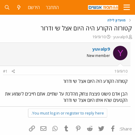
התחבר
הירשם
מועדון לילה
קטורזה הקורע היה היום אצל שי ודרור
פ
פ
19/9/10
yuvalp9
ו
ו
ת
ר
yuvalp9
Y
ח
ס
New member
ה
ם
נ
ב
ו
ת
#1
19/9/10
ש
א
א
ר
קטורזה הקורע היה היום אצל שי ודרור
י
ך
הבן אדם פשוט פצצת צחוק מהלכת על שתיים. אתם חייבים לשמוע את
הקטעים שהיו איתו היום אצל שי ודרור
You must log in or register to reply here.
פייסבוק
Twitter
Reddit
Pinterest
Tumblr
WhatsApp
דואר אלקטרוני
הוסף קישור
Share: