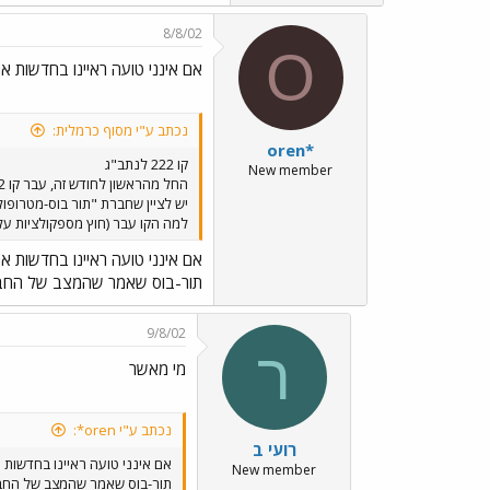
8/8/02
O
אם אינני טועה ראיינו בחדשות א
נכתב ע"י מסוף כרמלית:
oren*
קו 222 לנתב"ג
New member
יש לציין שחברת "תור בוס-מטרופו
למה הקו עבר (חוץ מספקולציות על 
אם אינני טועה ראיינו בחדשות א
תור-בוס שאמר שהמצב של החברה
9/8/02
ר
מי מאשר
נכתב ע"י oren*:
רועי ב
אם אינני טועה ראיינו בחדשות 
New member
תור-בוס שאמר שהמצב של החבר