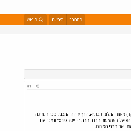
התחבר
הירשם
חיפוש
#1
ופולין" ל"אגד". קו 222 מהווה קו שירות (שאטל, די יקר) מאזור המלונות בת"א, דרך יהודה המכבי, כיכר המדינה
(הופעל באמצעות חברת הבת "יונייטד טורס" ונמכר עם
י ואת חברי הפורום.