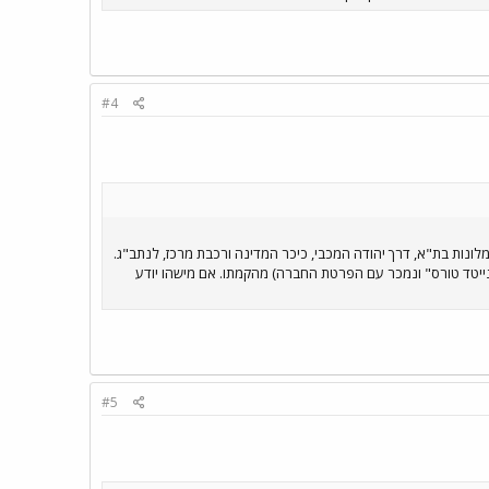
#4
". קו 222 מהווה קו שירות (שאטל, די יקר) מאזור המלונות בת"א, דרך יהודה המכבי, כיכר המדינה ורכבת מרכז, לנתב"ג.
נייטד טורס" ונמכר עם הפרטת החברה) מהקמתו. אם מישהו יודע
#5