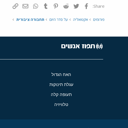
פייסבוק
Twitter
Reddit
Pinterest
Tumblr
WhatsApp
דואר אלקטרונ
הוסף קי
Share:
פורומים
אקטואליה
על סדר היום
תחבורה ציבורית
האח הגדול
עגלת תינוקות
תעופה קלה
טלוויזיה