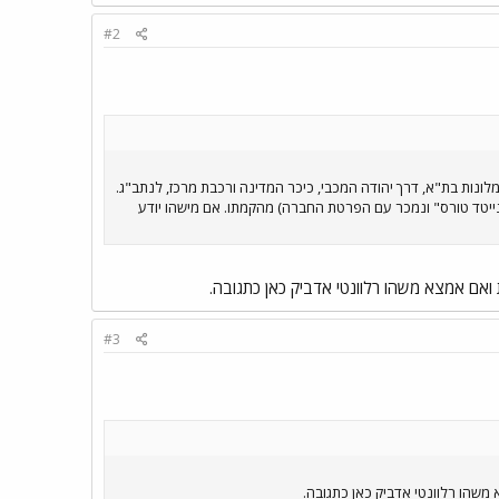
#2
". קו 222 מהווה קו שירות (שאטל, די יקר) מאזור המלונות בת"א, דרך יהודה המכבי, כיכר המדינה ורכבת מרכז, לנתב"ג.
נייטד טורס" ונמכר עם הפרטת החברה) מהקמתו. אם מישהו יודע
ם אמצא משהו רלוונטי אדביק כאן כתגובה.
#3
שהו רלוונטי אדביק כאן כתגובה.