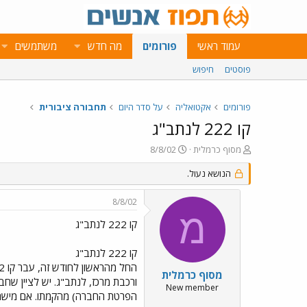
עמוד ראשי
פורומים
מה חדש
משתמשים
פוסטים
חיפוש
פורומים
אקטואליה
על סדר היום
תחבורה ציבורית
קו 222 לנתב"ג
פ
פ
מסוף כרמלית
8/8/02
ו
ו
ת
הנושא נעול.
ר
ח
ס
ה
ם
8/8/02
נ
ב
מ
ו
ת
קו 222 לנתב"ג
ש
א
א
ר
קו 222 לנתב"ג
י
ך
מסוף כרמלית
ורכבת מרכז, לנתב"ג. יש לציין שח
New member
הפרטת החברה) מהקמתו. אם מישהו י