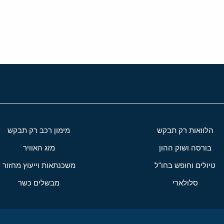
י
שור
הלוואות רק תבקש
מימון רכב רק תבקש
בורסה ושוק ההון
מזג האוויר
טיולים וחופש בחו"ל
משכנתאות וייעוץ מחזור
סלולארי
מבשלים כשר