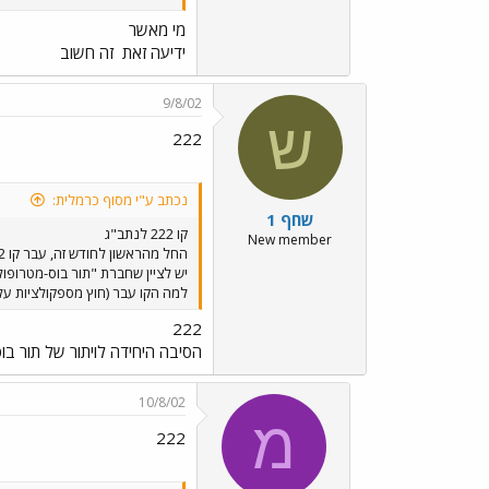
מי מאשר
ידיעה זאת
זה חשוב
9/8/02
ש
222
נכתב ע"י מסוף כרמלית:
שחף 1
קו 222 לנתב"ג
New member
יש לציין שחברת "תור בוס-מטרופו
למה הקו עבר (חוץ מספקולציות על 
222
הסיבה היחידה לויתור של תור בו
10/8/02
מ
222