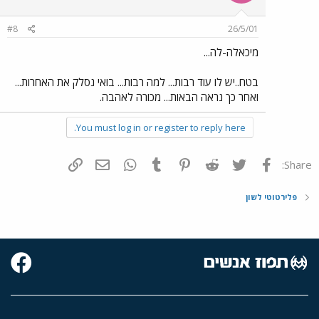
#8
26/5/01
מיכאלה-לה...
בטח..יש לו עוד רבות... למה רבות... בואי נסלק את האחרות...
ואחר כך נראה הבאות... מכורה לאהבה.
You must log in or register to reply here.
פייסבוק
Twitter
Reddit
Pinterest
Tumblr
WhatsApp
דואר אלקטרוני
הוסף קישור
Share:
פלירטוטי לשון