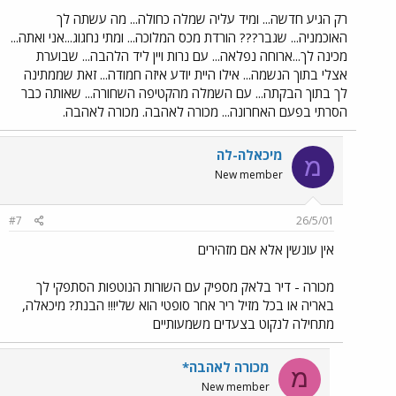
רק הגיע חדשה... ומיד עליה שמלה כחולה... מה עשתה לך
האוכמניה... שגבר??? הורדת מכס המלוכה... ומתי נחגוג...אני ואתה...
מכינה לך...ארוחה נפלאה... עם נרות ויין ליד הלהבה... שבוערת
אצלי בתוך הנשמה... אילו היית יודע איזה חמודה... זאת שממתינה
לך בתוך הבקתה... עם השמלה מהקטיפה השחורה... שאותה כבר
הסרתי בפעם האחרונה... מכורה לאהבה. מכורה לאהבה.
מיכאלה-לה
מ
New member
#7
26/5/01
אין עונשין אלא אם מזהירים
מכורה - דיר בלאק מספיק עם השורות הנוטפות הסתפקי לך
באריה או בכל מזיל ריר אחר סופטי הוא שלי!!! הבנת? מיכאלה,
מתחילה לנקוט בצעדים משמעותיים
מכורה לאהבה*
מ
New member