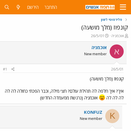
התחבר
הירשם
פלירטוטי לשון
קונפוז (מלך מושעה)
פ
פ
אוכמניה
26/5/01
ו
ו
ת
ר
אוכמניה
א
ח
ס
New member
ה
ם
נ
ב
ו
ת
#1
26/5/01
ש
א
א
ר
קונפוז (מלך מושעה)
י
ך
איך? איך חלפה לה תהילת עולם? חצי מילה, וכבר הפכתי כחולה לה לה
לה לה לה
אוכמניה (נרגשת ממעמדה החדש)
KONFUZ
K
New member