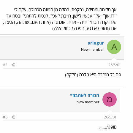
אך סליחה ומחילה, נתקפתי בהלה מן הפוזה הכחולה. אקח לי
``רגיעון`` ואלך עכשיו לישון. חייבת לעכל, לנסות להתרגל ובטח עד
שזה יקרה הכחול יהיה - אריה. אוכמניה (אחת העם...שתוהה, הכיצד,
אם קונזופ לא נגע, הפכה לכחולה???)
ariegur
A
New member
#3
26/5/01
פה כל ממזרה היא מלכה (מלקה)
מכורה לאהבה*
מ
New member
#6
26/5/01
םופטי.........