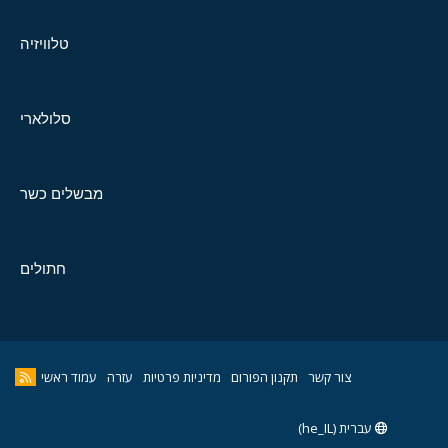
טלוויזיה
סלולארי
מבשלים כשר
חתולים
צור קשר
תקנון הפורום
מדיניות פרטיות
עזרה
עמוד ראשי
עברית (he_IL)