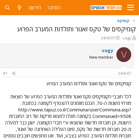
התחבר
הירשם
קומיקס
קומיקסים של טקס זאגור ותולדות המערב הפרוע
פ
פ
24/6/07
vagy
ו
ו
ת
ר
vagy
V
ח
ס
New member
ה
ם
נ
ב
ו
ת
#1
24/6/07
ש
א
א
ר
קומיקסים של טקס זאגור ותולדות המערב הפרוע
י
ך
לכל חובבי הקומיקסים טקס זאגור ותולדות המערב הפרוע של הוצאת
מזרחי משנות ה-70. הנכם מוזמנים להצטרף לקומונה בכתובת :
http://www.tapuz.co.il/Communa/userCommuna.asp?
Communaid=9508 בקומונה תוכלו למצוא סריקות של רוב החוברות
הישנות, וכן חוברות חדשות שהוצאו ע"י חברי הקומונה. ישנן כבר למעלה
מ-20 חוברות חדשות של טקס, סיום העלילה האחרונה של זאגור,
חוברות תולדות המערב הפרוע בצבע, ועוד. אנו מחפשים חובבים נוספים