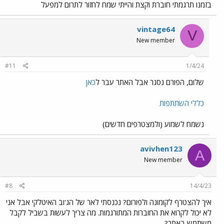
בזמנו תרגמתי חוברת וקצת והייתי שמח לחזור לתרום למפעל
vintage64
V
New member
#11
1/4/24
שלום, הפורם נסגר אבל האתר עבר ל
כאן
כללי השתתפות
נשמח לשמוע (ולמצטרפים חדשים)
avivhen123
A
New member
#8
14/4/23
איך להצטרף לקומונה ולפורום? נכנסתי לאר של הג'וב האיטלקי אבל אני
לא יכול לקרוא את החוברות המתורגמות. מה צריך לעשות בשביל לקבל
משתמש באתר?