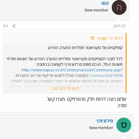
הסו
ה
New member
#3
26/1/21
נכתב ע"י vagy:
קומיקסים של טקס זאגור ותולדות המערב הפרוע
לכל חובבי הקומיקסים טקס זאגור ותולדות המערב הפרוע של הוצאת מזרחי
משנות ה-70. הנכם מוזמנים להצטרף לקומונה בכתובת :
http://www.tapuz.co.il/Communa/userCommuna.asp?
Communaid=9508
בקומונה תוכלו למצוא סריקות של רוב החוברות
הישנות, וכן חוברות חדשות שהוצאו ע"י חברי הקומונה. ישנן כבר למעלה
מ-20 חוברות חדשות של טקס, סיום העלילה האחרונה של זאגור, חוברות
לחץ כדי להרחיב...
תולדות המערב הפרוע בצבע, ועוד. אנו מחפשים חובבים נוספים שיעזרו
בהוצאות חוברות נוספות. פרטים באתר. נתראה בקומונה
שלום רוצה להיות חלק מהפרוייקט .תצרו קשר.
תודה
סירונית1
ס
New member