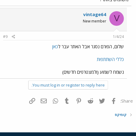
vintage64
V
New member
#9
1/4/24
שלום, הפורם נסגר אבל האתר עבר ל
כאן
כללי השתתפות
נשמח לשמוע (ולמצטרפים חדשים)
You must log in or register to reply here.
פייסבוק
Twitter
Reddit
Pinterest
Tumblr
WhatsApp
דואר אלקטרוני
הוסף קישור
Share:
קומיקס