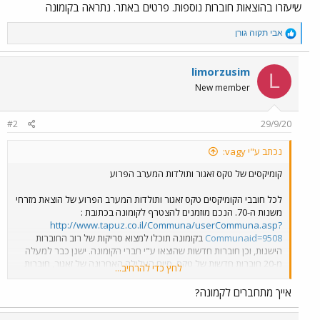
שיעזרו בהוצאות חוברות נוספות. פרטים באתר. נתראה בקומונה
R
אבי תקוה גורן
e
a
c
limorzusim
L
t
New member
i
o
n
#2
29/9/20
s
:
נכתב ע"י vagy:
קומיקסים של טקס זאגור ותולדות המערב הפרוע
לכל חובבי הקומיקסים טקס זאגור ותולדות המערב הפרוע של הוצאת מזרחי
משנות ה-70. הנכם מוזמנים להצטרף לקומונה בכתובת :
http://www.tapuz.co.il/Communa/userCommuna.asp?
Communaid=9508
בקומונה תוכלו למצוא סריקות של רוב החוברות
הישנות, וכן חוברות חדשות שהוצאו ע"י חברי הקומונה. ישנן כבר למעלה
מ-20 חוברות חדשות של טקס, סיום העלילה האחרונה של זאגור, חוברות
לחץ כדי להרחיב...
תולדות המערב הפרוע בצבע, ועוד. אנו מחפשים חובבים נוספים שיעזרו
בהוצאות חוברות נוספות. פרטים באתר. נתראה בקומונה
אייך מתחברים לקמונה?