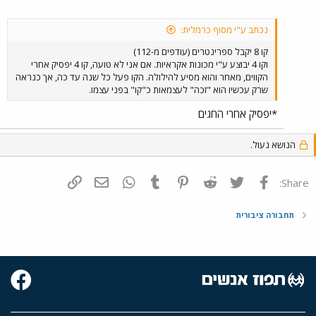
נכתב ע"י מסוף כרמלית:
קו 8 יקבל ספרינטרים (עודפים מ-112)
וקו 4 יבוצע ע"י מכונות אקראיות. אם אני לא טועה, קו 4 יפסיק אחרי
הקווים, מאחר והוא מסיע להילולה. הקו פעל כל שנה עד כה, אך כנראה
שרק עכשיו הוא "זכה" לעצמאות כ"קו" בפני עצמו.
*יפסיק אחרי החגים
הנושא נעול.
פייסבוק
Twitter
Reddit
Pinterest
Tumblr
WhatsApp
דואר אלקטרוני
הוסף קישור
Share:
תחבורה ציבורית