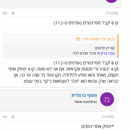
#2
7/10/05
קו 8 יקבל ספרינטרים (עודפים מ-112)
נכתב ע"י שמואל וולף:
קווי דן חדשים
בבני ברק
מי מכיר ויצלם לנו?
קו 8 יקבל ספרינטרים (עודפים מ-112)
וקו 4 יבוצע ע"י מכונות אקראיות. אם אני לא טועה, קו 4 יפסיק אחרי
הקווים, מאחר והוא מסיע להילולה. הקו פעל כל שנה עד כה, אך
כנראה שרק עכשיו הוא "זכה" לעצמאות כ"קו" בפני עצמו.
מסוף כרמלית
מ
New member
#3
7/10/05
*יפסיק אחרי החגים