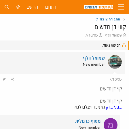
התחבר
הירשם
תחבורה ציבורית
קווי דן חדשים
פ
פ
שמואל וולף
7/10/05
ו
ו
ת
הנושא נעול.
ר
ח
ס
ה
ם
שמואל וולף
נ
ב
New member
ו
ת
ש
א
א
ר
#1
7/10/05
י
ך
קווי דן חדשים
קווי דן חדשים
בבני ברק
מי מכיר ויצלם לנו?
מסוף כרמלית
מ
New member