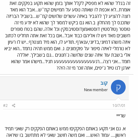
זה בגלל שהוא לא מפסיק לקלל אותך בזמן שהוא תקוע בפקקים. זאת
אומרת...לא אכפת לו שאתה נוסע על חמישים קמ``ש....אבל הוא מאד
רוצה להציע לך להגביר באיזה עשרים שלושים קמ``ש....בשביל הבריזה
שתכנס לך מהחלון. ב.הוא גם ביקש למסור לך שהוא לא יודע מי זה
טוסטר (טולסטוי) דוסטואמו(דוסטויבסקי) וכל אלה..שהם בטח סופרים
חשובים מאד ויש לו אליהם כבוד אבל...אם בכל זאת אתה תחליט לכתוב
איזה משהו דמיוני,בדיוני,ענארף..תודיע לו, הוא מיד מצטרף...יש לו רעיון
לא נורמלי לאיזה סיפור על פוקימונים. ג. ואם ממש תהיה נחמד...הוא יביא
אלי בשבת עוד איזה שנים שלושה ג`חנונים ...גם בשבילך. יאללה
חומד....אני רצה....רגעעעעעעעעעעעעעעע תגיד...מישהו אמר שהוא
יארגן לנו טיול ג`יפים, אתה זוכר מי זה היה?
קוב
ק
New member
#2
10/7/01
שריייי
א. גם אני תקוע באותם הפקקים! ממש באותם הפקקים רק שאני תמיד
ראשון..... עמוד האש..... ואם משה חושב שאני לא מתחשב בו שיראה