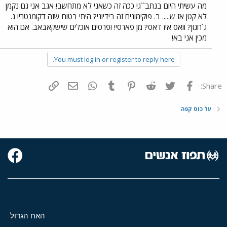
מה עשיתי היום בנתב``ג! ככה זה כשאני לא מתחשב! אגב אני גם נקמן
לא קטן אז ש..... ב. פוקימונים זה בידיוני? היתי בטוח שזה דקומנטרי! ג.
ג`חנון? וואס איז דאס? מן פארסי! ופרסים אוכלים שישקאבאב. אם הוא
מכין אני בא!
You must log in or register to reply here.
פייסבוק
Twitter
Reddit
Pinterest
Tumblr
WhatsApp
דואר אלקטרוני
הוסף קישור
Share:
על כוס קפה
האח הגדול