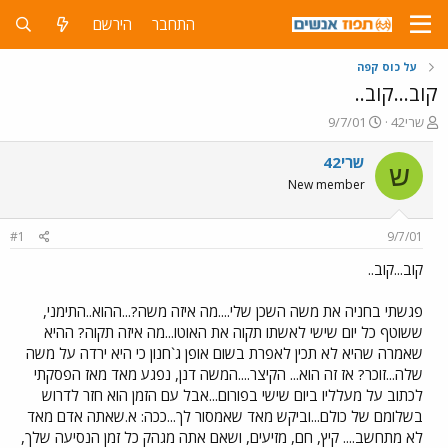
התחבר
הירשם
על כוס קפה
קוב...קוב..
פ
פ
שרי42
9/7/01
ו
ו
ת
ר
שרי42
ש
ח
ס
New member
ה
ם
נ
ב
ו
ת
#1
9/7/01
ש
א
א
ר
קוב...קוב..
י
ך
פגשתי בחניה את משה השכן שלי....מה איזה משה?...ההוא..התימני,
ששוטף כל יום שישי לאשתו תקוה את האוטו...מה איזה תקוה? ההיא
שאמרה שהיא לא תכין לאפרת בשום אופן ג`חנון כי היא ירדה על משה
שלה...זוכר? אז זה הוא... הקיצר....המשה דנן, נפגע מאד מאז הפסקתי
לכתוב על מעלליו ביום שישי בפורום...אבל עם הזמן הוא חזר לדרוש
בשלומם של כולם...וביקש מאד שאמסור לך...ככה: א.שאתה אדם מאד
לא מתחשב.... קיץ, חם, מזיעים, ושאם אתה מגהק כל זמן הנסיעה שלך,