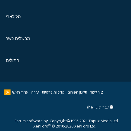
סלולארי
מבשלים כשר
חתולים
צור קשר
תקנון הפורום
מדיניות פרטיות
עזרה
עמוד ראשי
עברית (he_IL)
Forum software by
Copyright©1996-2021,Tapuz Media Ltd.
®
XenForo
© 2010-2020 XenForo Ltd.