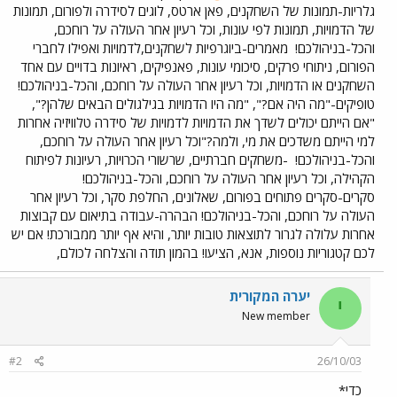
גלריות-תמונות של השחקנים, פאן ארטס, לוגים לסידרה ולפורום, תמונות
של הדמויות, תמונות לפי עונות, וכל רעיון אחר העולה על רוחכם,
והכל-בניהולכם!
מאמרים-ביוגרפיות לשחקנים,לדמויות ואפילו לחברי
הפורום, ניתוחי פרקים, סיכומי עונות, פאנפיקים, ראיונות בדויים עם אחד
השחקנים או הדמויות, וכל רעיון אחר העולה על רוחכם, והכל-בניהולכם!
טופיקים-"מה היה אם?", "מה היו הדמויות בגילגולים הבאים שלהן?",
"אם הייתם יכולים לשדך את הדמויות לדמויות של סידרה טלוויזיה אחרות
למי הייתם משדכים את מי, ולמה?"וכל רעיון אחר העולה על רוחכם,
והכל-בניהולכם!
-משחקים חברתיים, שרשורי הכרויות, רעיונות לפיתוח
הקהילה, וכל רעיון אחר העולה על רוחכם, והכל-בניהולכם!
סקרים-סקרים פתוחים בפורום, שאלונים, החלפת סקר, וכל רעיון אחר
העולה על רוחכם, והכל-בניהולכם! הבהרה-עבודה בתיאום עם קבוצות
אחרות עלולה לגרור לתוצאות טובות יותר, והיא אף יותר ממבורכת! אם יש
לכם קטגוריות נוספות, אנא, הציעו! בהמון תודה והצלחה לכולם,
יערה המקורית
י
New member
#2
26/10/03
כדי*