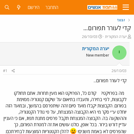
התחבר
הירשם
זבנג!
קדי לעורר תפורום...
פ
פ
יערה המקורית
26/10/03
ו
ו
ת
ר
יערה המקורית
י
ח
ס
New member
ה
ם
נ
ב
ו
ת
#1
26/10/03
ש
א
א
ר
קדי לעורר תפורום...
י
ך
מה בפרויקט?
קודם כל, הפרויקט הוא מעין תחרות. אתם תחולקו
לקבוצות, לפי בחירה, ותעבדו בתיאום על שיקום קטגוריה מסוימת
בפורום. הקבוצות יקבלו מועד סיום זהה שיתפרסם בהמשך, ובמועד הזה
יוחלט ע"י סקר מי היא הקבוצה המנצחת, על פי גודל הקטגוריה,
וההשקעה בה. הקבוצה המנצחת תקבל פרסים מתנת תפוז, אם כי העניין
עדיין דורש בירור. בכל אופן, כולנו עושים את זה למטרת הפורום, כך
שהפרסים לא באמת משנים!
להלן הקטגוריות המוצעות לבחירתכם: