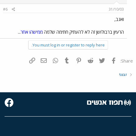
#6
31/10/03
ואגב,
הרעיון ברבולושן זה לא להעתיק חתימה שלמה
ממישהו אחר
...
You must log in or register to reply here.
פייסבוק
Twitter
Reddit
Pinterest
Tumblr
WhatsApp
דואר אלקטרוני
הוסף קישור
Share:
זבנג!