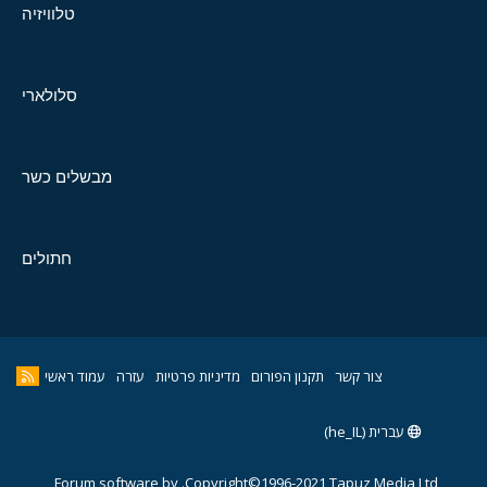
טלוויזיה
סלולארי
מבשלים כשר
חתולים
צור קשר
תקנון הפורום
מדיניות פרטיות
עזרה
עמוד ראשי
עברית (he_IL)
Forum software by
Copyright©1996-2021,Tapuz Media Ltd.