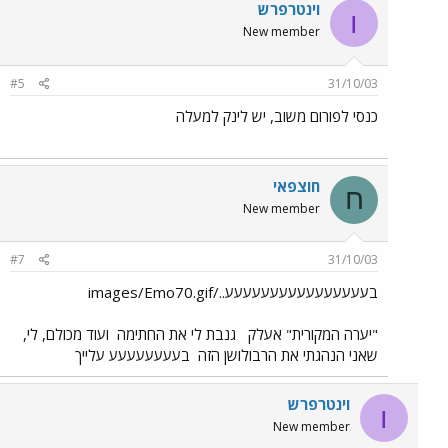
וינטרפרש
ו
New member
#5
31/10/03
כנסי לפורום משוב, יש לינק למעלה
חוצפאי
ח
New member
#7
31/10/03
בעעעעעעעעעעעעעעעע../images/Emo70.gif
"יערה המקורית" אעלק
גנבת לי את החתימה
ועוד מכולם, לי,
שאני הנהגתי את הרבולושן הזה
בעעעעעעעע עלייך
וינטרפרש
ו
New member