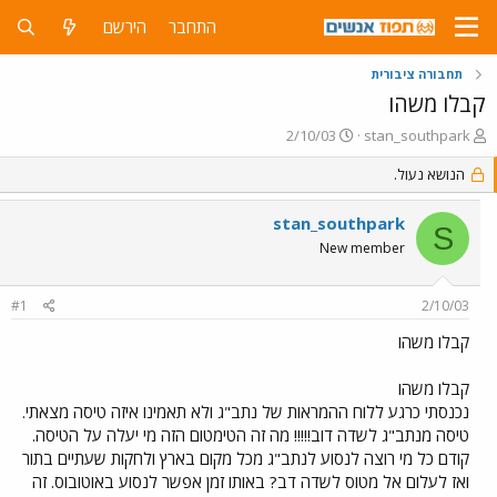
התחבר
הירשם
תחבורה ציבורית
קבלו משהו
פ
פ
2/10/03
stan_southpark
ו
ו
ת
הנושא נעול.
ר
ח
ס
ה
ם
stan_southpark
S
נ
ב
New member
ו
ת
ש
א
א
ר
#1
2/10/03
י
ך
קבלו משהו
קבלו משהו
נכנסתי כרגע ללוח ההמראות של נתב"ג ולא תאמינו איזה טיסה מצאתי.
טיסה מנתב"ג לשדה דוב!!!!! מה זה הטימטום הזה מי יעלה על הטיסה.
קודם כל מי רוצה לנסוע לנתב"ג מכל מקום בארץ ולחקות שעתיים בתור
ואז לעלום אל מטוס לשדה דב? באותו זמן אפשר לנסוע באוטובוס. זה