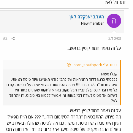
יותר זול לא?
הערב יענקלה לאן
ה
New member
#2
2/10/03
על זה נאמר חמור קופץ בראש...
נכתב ע"י stan_southpark:
קבלו משהו
נכנסתי כרגע ללוח ההמראות של נתב"ג ולא תאמינו איזה טיסה מצאתי.
טיסה מנתב"ג לשדה דוב!!!!! מה זה הטימטום הזה מי יעלה על הטיסה. קודם
כל מי רוצה לנסוע לנתב"ג מכל מקום בארץ ולחקות שעתיים בתור ואז
לעלום אל מטוס לשדה דב? באותו זמן אפשר לנסוע באוטובוס. זה יותר זול
לא?
על זה נאמר חמור קופץ בראש...
מה פירוש ההתבטאות "מה זה הטימטום הזה..." ??? אם היית מפעיל
הגיון היית מגלה שזו טיסת המשך, כנראה לטיסה שהחלה באילת. יש
בעולם הרבה מקרים של טיסה מיעד א' לב' וג' גם יחד. א' רחוקה מכל