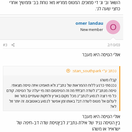
השאר וב' וג' די סמוכים. המטוס ממריא מא' נוחת בב' וממשיך אחרי
כחצי שעה לג'.
omer landau
O
New member
#3
2/10/03
אולי הטיסה היא מעבר
נכתב ע"י stan_southpark:
קבלו משהו
נכנסתי כרגע ללוח ההמראות של נתב"ג ולא תאמינו איזה טיסה מצאתי.
טיסה מנתב"ג לשדה דוב!!!!! מה זה הטימטום הזה מי יעלה על הטיסה. קודם
כל מי רוצה לנסוע לנתב"ג מכל מקום בארץ ולחקות שעתיים בתור ואז
לעלום אל מטוס לשדה דב? באותו זמן אפשר לנסוע באוטובוס. זה יותר זול
לא?
אולי הטיסה היא מעבר
בין הטיסה נגיד של אילת-נתב"ג לביןטיסת שדה דב-חיפה של
ישראייר או משהו