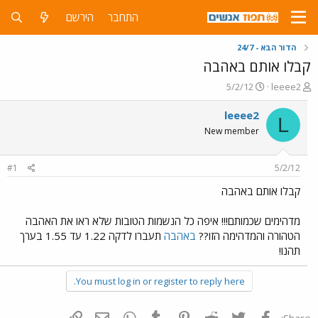
התחבר
הירשם
הדור הבא - 24/7
קבלו אותם באהבה
פ
פ
5/2/12
leeee2
ו
ו
ת
ר
leeee2
L
ח
ס
New member
ה
ם
נ
ב
ו
ת
#1
5/2/12
ש
א
א
ר
קבלו אותם באהבה
י
ך
מדהימים שכמותם!!! איפה כל הנשמות הטובות שלא ראו את האהבה
הטהורה והמדהימה הזו??
באהבה
תעברו לדקה 1.22 עד 1.55 בערך
תהנו!
You must log in or register to reply here.
פייסבוק
Twitter
Reddit
Pinterest
Tumblr
WhatsApp
דואר אלקטרוני
הוסף קישור
Share: