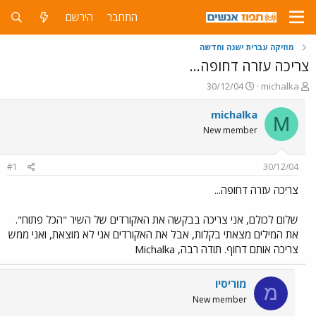
התחבר
הירשם
מוזיקה עברית ישנה וחדשה
צריכה עזרה דחופה...
פ
פ
30/12/04
michalka
ו
ו
ת
ר
michalka
M
ח
ס
New member
ה
ם
נ
ב
ו
ת
#1
30/12/04
ש
א
א
ר
צריכה עזרה דחופה...
י
ך
שלום לכולם, אני צריכה בבקשה את האקורדים של השיר "הכל פתוח".
את המילים מצאתי בקלות, אבל את האקורדים אני לא מוצאת, ואני ממש
צריכה אותם דחוף. תודה רבה, Michalka
מוריסיו
מ
New member