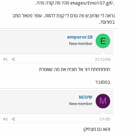
../images/Emo107.gif מה? מה קורה פה?..
נראה לי שהיובש פה גורם לי קצת להזות.. עופר פטאל כותב
בפורום?..
emperor28
E
New member
#5
31/12/04
חחחחחחח דור אל תוכיח את מה שאמרת
במסנג'ר
Mשינה
M
New member
#8
1/1/05
והוא גם מצחיק!