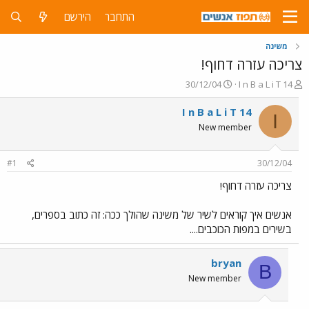
התחבר
הירשם
משינה
צריכה עזרה דחוף!
פ
פ
30/12/04
I n B a L i T 14
ו
ו
ת
ר
I n B a L i T 14
I
ח
ס
New member
ה
ם
נ
ב
ו
ת
#1
30/12/04
ש
א
א
ר
צריכה עזרה דחוף!
י
ך
אנשים איך קוראים לשיר של משינה שהולך ככה: זה כתוב בספרים,
בשירים במפות הכוכבים....
bryan
B
New member