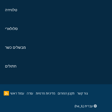
טלוויזיה
סלולארי
מבשלים כשר
חתולים
צור קשר
תקנון הפורום
מדיניות פרטיות
עזרה
עמוד ראשי
עברית (he_IL)