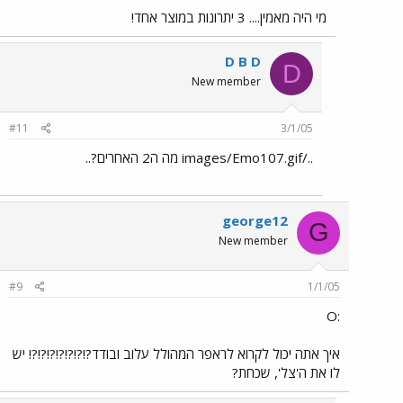
מי היה מאמין.... 3 יתרונות במוצר אחד!
D B D
D
New member
#11
3/1/05
../images/Emo107.gif מה ה2 האחרים?..
george12
G
New member
#9
1/1/05
:O
איך אתה יכול לקרוא לראפר המהולל עלוב ובודד?!?!?!?!?!?!?! יש
לו את ה'צל', שכחת?